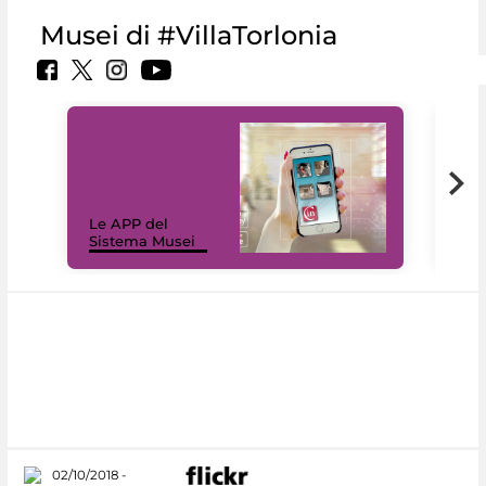
Musei di #VillaTorlonia
Il 
Le APP del
Mus
Sistema Musei
net