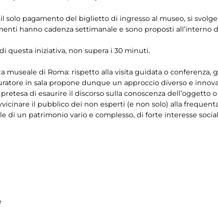
on il solo pagamento del biglietto di ingresso al museo, si svolg
enti hanno cadenza settimanale e sono proposti all’interno dei
 di questa iniziativa, non supera i 30 minuti.
ta museale di Roma: rispetto alla visita guidata o conferenza
uratore in sala propone dunque un approccio diverso e innovati
a pretesa di esaurire il discorso sulla conoscenza dell’oggetto
vvicinare il pubblico dei non esperti (e non solo) alla frequ
 di un patrimonio vario e complesso, di forte interesse social
e