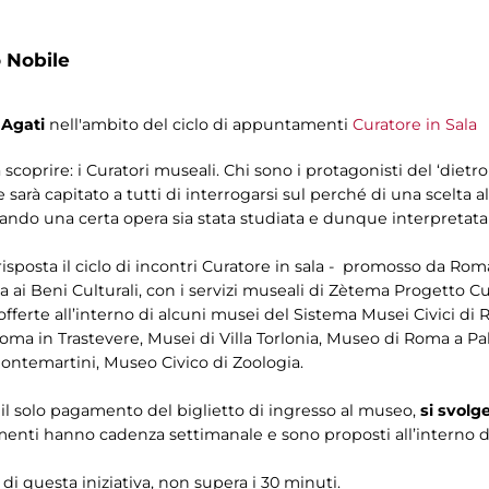
 Nobile
 Agati
nell'ambito del ciclo di appuntamenti
Curatore in Sala
coprire: i Curatori museali. Chi sono i protagonisti del ‘dietr
 capitato a tutti di interrogarsi sul perché di una scelta all
ando una certa opera sia stata studiata e dunque interpretat
isposta il ciclo di incontri Curatore in sala - promosso da Roma
a ai Beni Culturali, con i servizi museali di Zètema Progetto C
offerte all’interno di alcuni musei del Sistema Musei Civici di 
ma in Trastevere, Musei di Villa Torlonia, Museo di Roma a Pal
Montemartini, Museo Civico di Zoologia.
on il solo pagamento del biglietto di ingresso al museo,
si svolg
menti hanno cadenza settimanale e sono proposti all’interno de
 di questa iniziativa, non supera i 30 minuti.