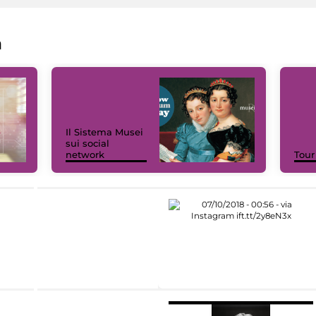
a
Il Sistema Musei
sui social
network
Tour