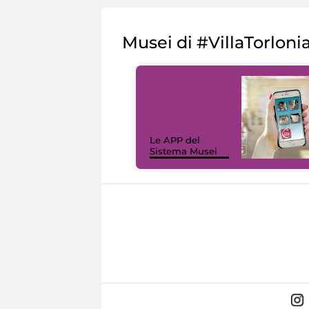
Musei di #VillaTorloni
Le APP del
Sistema Musei