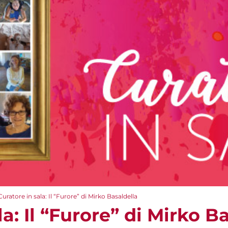
Curatore in sala: Il “Furore” di Mirko Basaldella
la: Il “Furore” di Mirko B