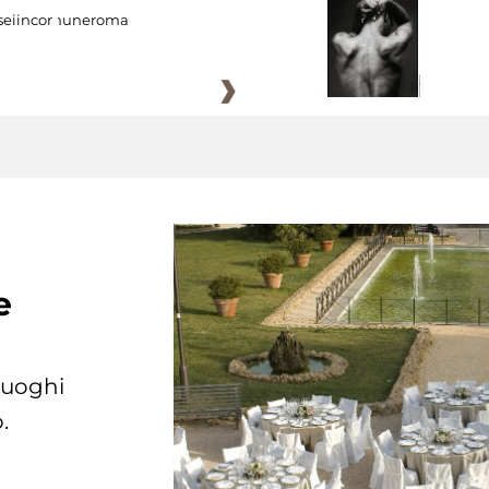
eiincomuneroma
e
 luoghi
.