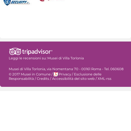
Leggi le recensioni su:
Musei di Villa Torlonia
Musei di Villa Torlonia, via Nomentana 70 - 00161 Roma - Tel. 060608
© 2017 Musei in Comune
/
Privacy
/
Esclusione delle
Responsabilità
/
Credits
/
Accessibilità del sito web
/
XML-rss