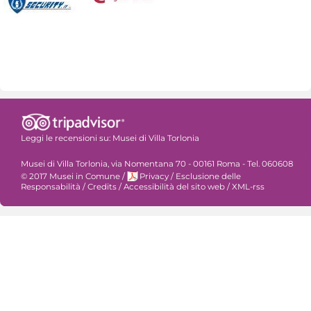
Leggi le recensioni su:
Musei di Villa Torlonia
Musei di Villa Torlonia, via Nomentana 70 - 00161 Roma - Tel. 060608
© 2017 Musei in Comune
/
Privacy
/
Esclusione delle
Responsabilità
/
Credits
/
Accessibilità del sito web
/
XML-rss