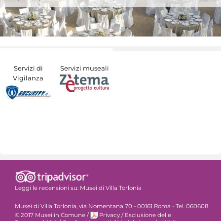
Servizi di
Servizi museali
Vigilanza
Leggi le recensioni su:
Musei di Villa Torlonia
Musei di Villa Torlonia, via Nomentana 70 - 00161 Roma - Tel. 060608
© 2017 Musei in Comune
/
Privacy
/
Esclusione delle