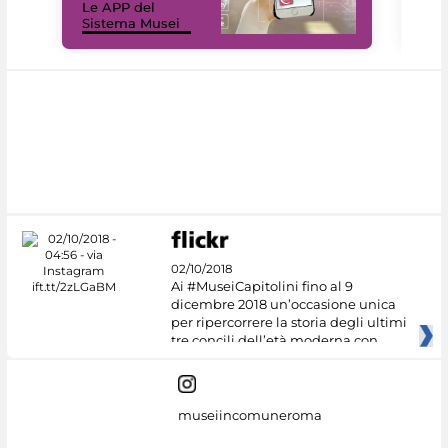
Le APP del
Mus
Sistema Musei
net
02/10/2018
Ai #MuseiCapitolini fino al 9
dicembre 2018 un’occasione unica
per ripercorrere la storia degli ultimi
tre concili dell’età moderna con
museiincomuneroma