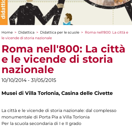
Home
>
Didattica
>
Didattica per le scuole
>
Roma nell'800: La città e
Tu sei qui
le vicende di storia nazionale
Roma nell'800: La città
e le vicende di storia
nazionale
10/10/2014 - 31/05/2015
Musei di Villa Torlonia,
Casina delle Civette
La città e le vicende di storia nazionale: dal complesso
monumentale di Porta Pia a Villa Torlonia
Per la scuola secondaria di I e II grado