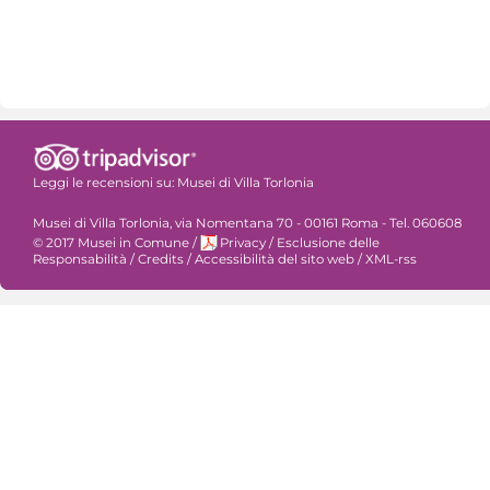
Leggi le recensioni su:
Musei di Villa Torlonia
Musei di Villa Torlonia, via Nomentana 70 - 00161 Roma - Tel. 060608
© 2017 Musei in Comune
/
Privacy
/
Esclusione delle
Responsabilità
/
Credits
/
Accessibilità del sito web
/
XML-rss