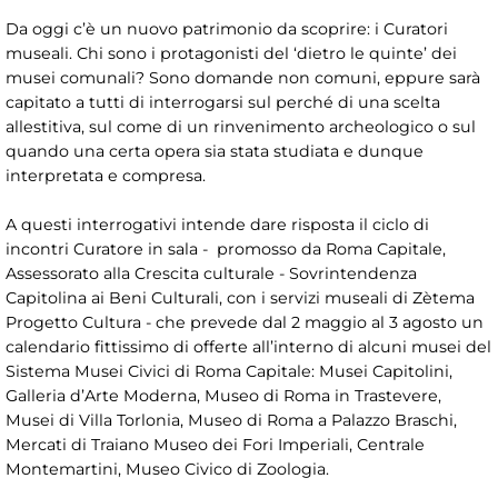
Da oggi c’è un nuovo patrimonio da scoprire: i Curatori
museali. Chi sono i protagonisti del ‘dietro le quinte’ dei
musei comunali? Sono domande non comuni, eppure sarà
capitato a tutti di interrogarsi sul perché di una scelta
allestitiva, sul come di un rinvenimento archeologico o sul
quando una certa opera sia stata studiata e dunque
interpretata e compresa.
A questi interrogativi intende dare risposta il ciclo di
incontri Curatore in sala - promosso da Roma Capitale,
Assessorato alla Crescita culturale - Sovrintendenza
Capitolina ai Beni Culturali, con i servizi museali di Zètema
Progetto Cultura - che prevede dal 2 maggio al 3 agosto un
calendario fittissimo di offerte all’interno di alcuni musei del
Sistema Musei Civici di Roma Capitale: Musei Capitolini,
Galleria d’Arte Moderna, Museo di Roma in Trastevere,
Musei di Villa Torlonia, Museo di Roma a Palazzo Braschi,
Mercati di Traiano Museo dei Fori Imperiali, Centrale
Montemartini, Museo Civico di Zoologia.