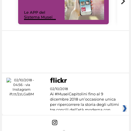
Il 
Le APP del
Mus
Sistema Musei
net
02/10/2018
Ai #MuseiCapitolini fino al 9
dicembre 2018 un’occasione unica
per ripercorrere la storia degli ultimi
tre concili dell’età moderna con