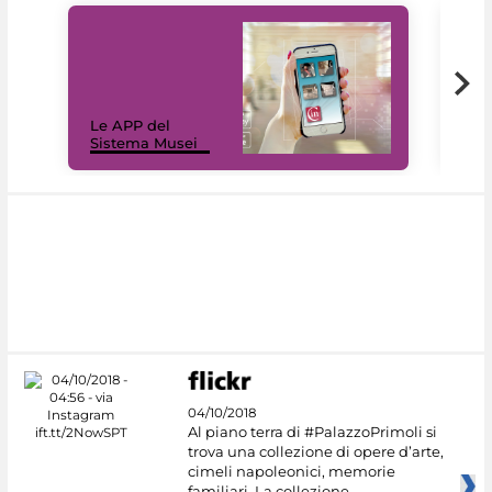
Il 
Le APP del
Mus
Sistema Musei
net
04/10/2018
Al piano terra di #PalazzoPrimoli si
trova una collezione di opere d’arte,
cimeli napoleonici, memorie
familiari. La collezione