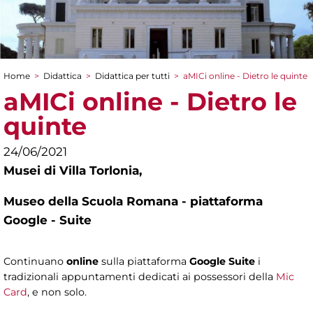
Home
>
Didattica
>
Didattica per tutti
>
aMICi online - Dietro le quinte
Tu sei qui
aMICi online - Dietro le
quinte
24/06/2021
Musei di Villa Torlonia,
Museo della Scuola Romana - piattaforma
Google - Suite
Continuano
online
sulla piattaforma
Google Suite
i
tradizionali appuntamenti dedicati ai possessori della
Mic
Card
, e non solo.