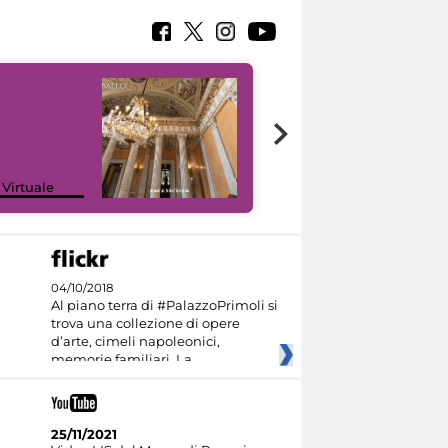
 Virtuale
I like MiC
04/10/2018
Al piano terra di #PalazzoPrimoli si
trova una collezione di opere
d’arte, cimeli napoleonici,
memorie familiari. La
25/11/2021