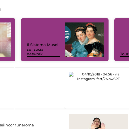
a
Il Sistema Musei
sui social
network
Tour
eiincomuneroma