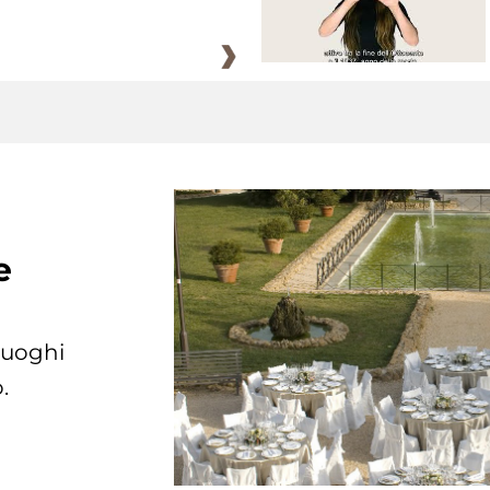
e
 luoghi
.