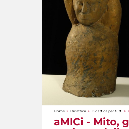
Home
>
Didattica
>
Didattica per tutti
>
Tu sei qui
aMICi - Mito, 