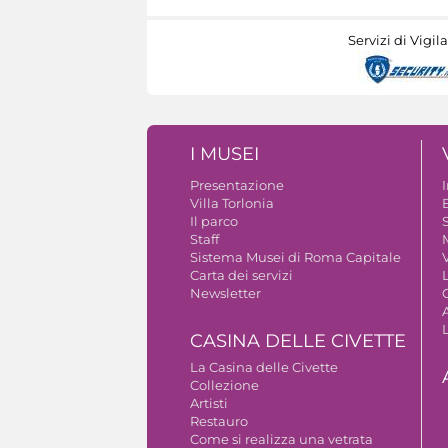
Servizi di Vigil
I MUSEI
Presentazione
Villa Torlonia
Il parco
S
Staff
Sistema Musei di Roma Capitale
V
Carta dei servizi
Newsletter
A
CASINA DELLE CIVETTE
La Casina delle Civette
Collezione
Artisti
Restauro
Come si realizza una vetrata