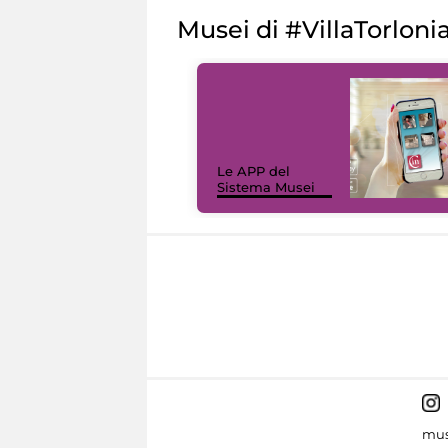
Musei di #VillaTorloni
Le APP del
Sistema Musei
mus