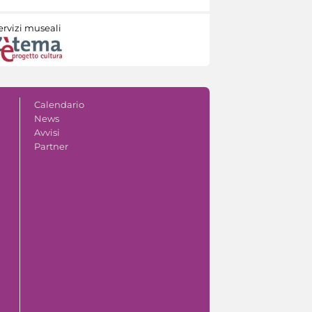
ervizi museali
Calendario
News
Avvisi
Partner