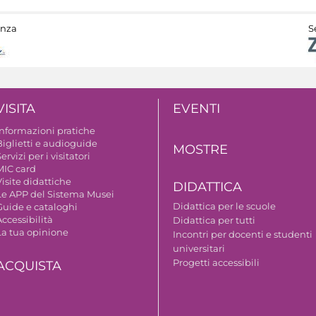
anza
S
VISITA
EVENTI
Informazioni pratiche
Biglietti e audioguide
MOSTRE
ervizi per i visitatori
MIC card
isite didattiche
DIDATTICA
Le APP del Sistema Musei
Didattica per le scuole
Guide e cataloghi
ccessibilità
Didattica per tutti
La tua opinione
Incontri per docenti e studenti
universitari
Progetti accessibili
ACQUISTA