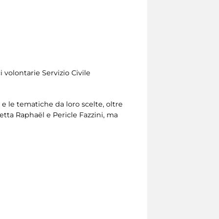
 volontarie Servizio Civile
 e le tematiche da loro scelte, oltre
etta Raphaël e Pericle Fazzini, ma