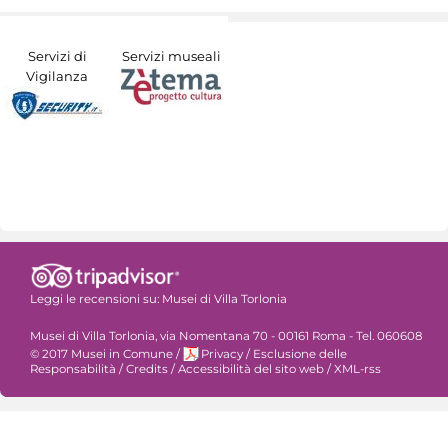
Servizi di
Servizi museali
Vigilanza
Leggi le recensioni su:
Musei di Villa Torlonia
Musei di Villa Torlonia, via Nomentana 70 - 00161 Roma - Tel. 060608
© 2017 Musei in Comune
/
Privacy
/
Esclusione delle
Responsabilità
/
Credits
/
Accessibilità del sito web
/
XML-rss