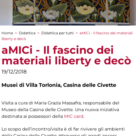
Home
>
Didattica
>
Didattica per tutti
>
aMICi - Il fascino dei materiali
Tu sei qui
liberty e decò
aMICi - Il fascino dei
materiali liberty e decò
19/12/2018
Musei di Villa Torlonia,
Casina delle Civette
Visita a cura di Maria Grazia Massafra, responsabile del
Museo della Casina delle Civette. Una nuova iniziativa
destinata ai possessori della
MIC card
.
Lo scopo dell’incontro/visita è di far rivivere gli ambienti
della Casina delle Civette attraverso gli arredi ancora