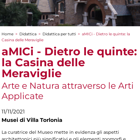
Home
>
Didattica
>
Didattica per tutti
>
aMICi - Dietro le quinte: la
Tu sei qui
Casina delle Meraviglie
aMICi - Dietro le quinte:
la Casina delle
Meraviglie
Arte e Natura attraverso le Arti
Applicate
11/11/2021
Musei di Villa Torlonia
La curatrice del Museo mette in evidenza gli aspetti
architettonici più significativi e gli elementi zoomorfi e