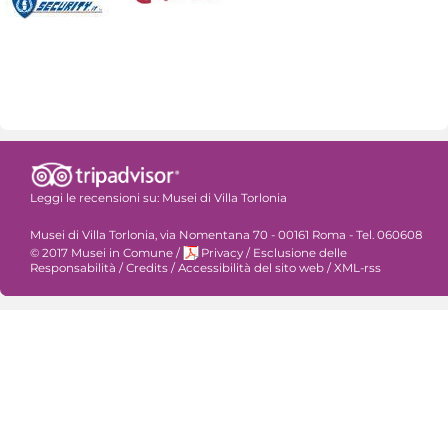
Leggi le recensioni su:
Musei di Villa Torlonia
Musei di Villa Torlonia, via Nomentana 70 - 00161 Roma - Tel. 060608
© 2017 Musei in Comune
/
Privacy
/
Esclusione delle
Responsabilità
/
Credits
/
Accessibilità del sito web
/
XML-rss