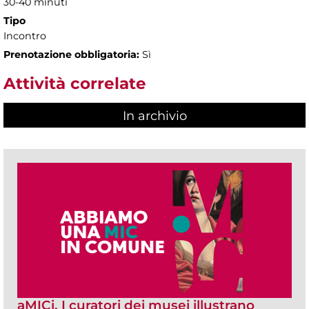
30-40 minuti
Tipo
Incontro
Prenotazione obbligatoria:
Sì
Attività correlate
In archivio
aMICi. I curatori dei musei illustrano