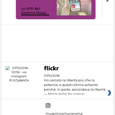
Il 
Le APP del
Mus
Sistema Musei
net
07/10/2018
Ho cercato la libertà più che la
potenza, e quest'ultima soltanto
perché, in parte, secondava la libertà.
— Marguerite Yourcenar
museiincomuneroma