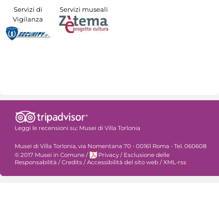
Servizi di
Servizi museali
Vigilanza
Leggi le recensioni su:
Musei di Villa Torlonia
Musei di Villa Torlonia, via Nomentana 70 - 00161 Roma - Tel. 060608
© 2017 Musei in Comune
/
Privacy
/
Esclusione delle
Responsabilità
/
Credits
/
Accessibilità del sito web
/
XML-rss