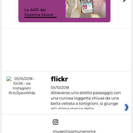
Il 
Le APP del
Mus
Sistema Musei
net
05/10/2018
Attraverso uno stretto passaggio con
una curiosa loggetta chiusa da una
bella vetrata a tortiglioni, si giunge
all'ultima stanza della
museiincomuneroma