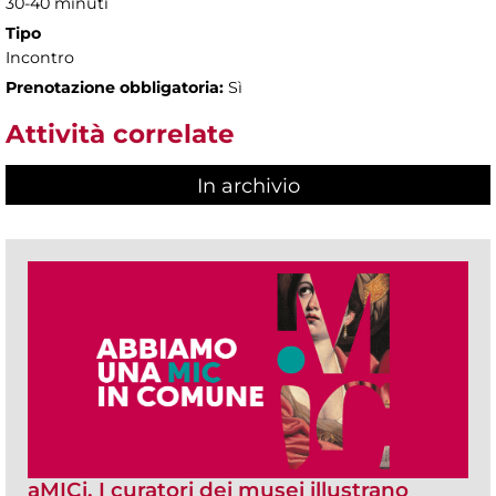
30-40 minuti
Tipo
Incontro
Prenotazione obbligatoria:
Sì
Attività correlate
In archivio
aMICi. I curatori dei musei illustrano