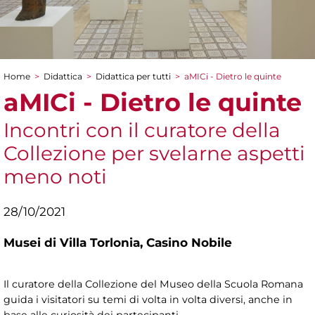
Home
>
Didattica
>
Didattica per tutti
>
aMICi - Dietro le quinte
Tu sei qui
aMICi - Dietro le quinte
Incontri con il curatore della
Collezione per svelarne aspetti
meno noti
28/10/2021
Musei di Villa Torlonia,
Casino Nobile
Il curatore della Collezione del Museo della Scuola Romana
guida i visitatori su temi di volta in volta diversi, anche in
base alle curiosità dei partecipanti.