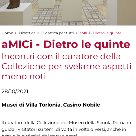
Home
>
Didattica
>
Didattica per tutti
>
aMICi - Dietro le quinte
Tu sei qui
aMICi - Dietro le quinte
Incontri con il curatore della
Collezione per svelarne aspetti
meno noti
28/10/2021
Musei di Villa Torlonia,
Casino Nobile
Il curatore della Collezione del Museo della Scuola Romana
guida i visitatori su temi di volta in volta diversi, anche in
base alle curiosità dei partecipanti.