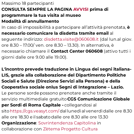
Massimo 18 partecipanti
CONSULTA SEMPRE LA PAGINA
AVVISI
prima di
programmare la tua visita al museo
Modalità di annullamento
In caso di impossibilità a partecipare all’attività prenotata,
è
necessario comunicare la disdetta tramite email
al
seguente indirizzo:
disdetta.visite@060608.it
(dal lun.al giov.
ore 8.30 – 17.00/ ven. ore 8.30 – 13.30). In alternativa, è
necessario chiamare il
Contact Center 060608
(attivo tutti i
giorni dalle ore 9.00 alle 19.00).
L'incontro prevede traduzione in Lingua dei segni italiana-
LIS, grazie alla collaborazione del Dipartimento Politiche
Sociali e Salute (Direzione Servizi alla Persona) e della
Cooperativa sociale onlus Segni di Integrazione – Lazio.
Le persone sorde possono prenotare anche tramite il
servizio multimediale gratuito
CGS Comunicazione Globale
per Sordi di Roma Capitale -
collegandosi al
sito
https://cgs.veasyt.com/
dal lunedì al venerdì dalle ore 8.30
alle ore 18.30 e il sabato dalle ore 8.30 alle ore 13.30
Organizzazione
:
Sovrintendenza Capitolina
in
collaborazione con
Zètema Progetto Cultura