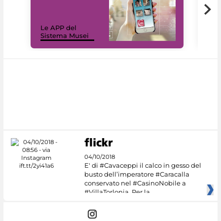
Il 
Le APP del
Mus
Sistema Musei
net
04/10/2018
E' di #Cavaceppi il calco in gesso del
busto dell’imperatore #Caracalla
conservato nel #CasinoNobile a
#VillaTorlonia. Per la