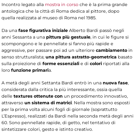
Incontro legato alla
mostra in corso
che è la prima grande
antologica che la città di Roma dedica al pittore, dopo
quella realizzata al museo di Roma nel 1985.
Da una
fase figurativa iniziale
Alberto Bardi passò negli
anni Sessanta a una
pittura più gestuale
, in cui le figure si
scompongono e le pennellate si fanno più rapide e
aggressive, per passare poi ad un ulteriore
cambiamento
in
senso strutturalista;
una pittura astratto-geometrica
basato
sulla proiezione di
forme essenziali
e di
colori
riportati alla
loro
funzione primari
a.
A metà degli anni Settanta Bardi entrò in una
nuova fase
,
considerata dalla critica la più interessante, ossia quella
delle
textures ottenute con
un procedimento innovativo,
attraverso
un sistema di matrici
. Nella mostra sono esposti
per la prima volta alcuni fogli di giornale (soprattutto
L’Espresso), realizzati da Bardi nella seconda metà degli anni
60. Sono pennellate rapide, di getto, nel tentativo di
sintetizzare colori, gesto e istinto creativo.