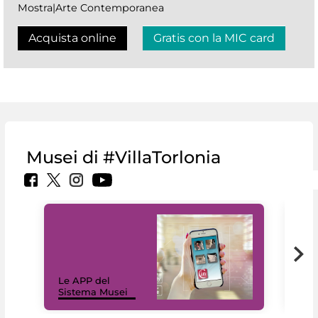
Mostra|Arte Contemporanea
Acquista online
Gratis con la MIC card
Musei di #VillaTorlonia
Il 
Le APP del
Mus
Sistema Musei
net