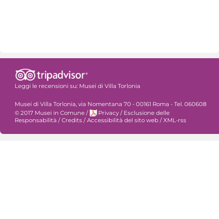
Leggi le recensioni su:
Musei di Villa Torlonia
Musei di Villa Torlonia, via Nomentana 70 - 00161 Roma - Tel. 060608
© 2017 Musei in Comune
/
Privacy
/
Esclusione delle
Responsabilità
/
Credits
/
Accessibilità del sito web
/
XML-rss