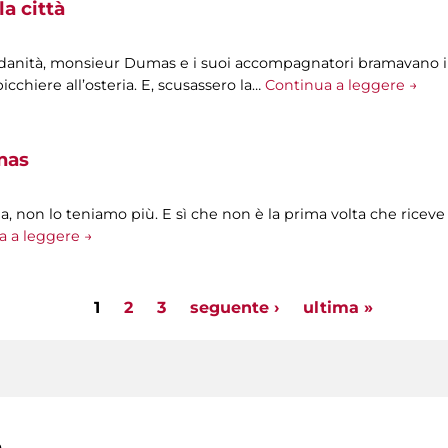
la città
ndanità, monsieur Dumas e i suoi accompagnatori bramavano i
icchiere all’osteria. E, scusassero la…
Continua a leggere →
mas
, non lo teniamo più. E sì che non è la prima volta che riceve a
a a leggere →
1
2
3
seguente ›
ultima »
a