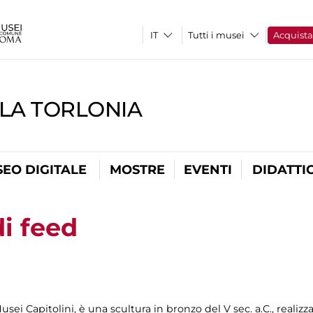
Tutti i musei
Acquist
LLA TORLONIA
EO DIGITALE
MOSTRE
EVENTI
DIDATTI
i feed
sei Capitolini, è una scultura in bronzo del V sec. a.C., realiz