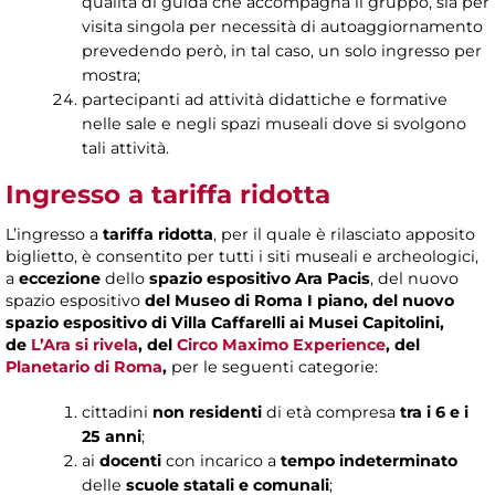
qualità di guida che accompagna il gruppo, sia per
visita singola per necessità di autoaggiornamento
prevedendo però, in tal caso, un solo ingresso per
mostra;
partecipanti ad attività didattiche e formative
nelle sale e negli spazi museali dove si svolgono
tali attività.
Ingresso a tariffa ridotta
L’ingresso a
tariffa ridotta
, per il quale è rilasciato apposito
biglietto, è consentito per tutti i siti museali e archeologici,
a
eccezione
dello
spazio espositivo Ara Pacis
, del nuovo
spazio espositivo
del Museo di Roma I piano, del nuovo
spazio espositivo di Villa Caffarelli ai Musei Capitolini,
de
L’Ara si rivela
, del
Circo Maximo Experience
, del
Planetario di Roma
,
per le seguenti categorie:
cittadini
non residenti
di età compresa
tra i 6 e i
25 anni
;
ai
docenti
con incarico a
tempo indeterminato
delle
scuole statali e comunali
;