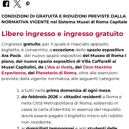
CONDIZIONI DI GRATUITÀ E RIDUZIONI PREVISTE DALLA
NORMATIVA VIGENTE nel Sistema Musei di Roma Capitale
Libero ingresso e ingresso gratuito
L’ingresso
gratuito
, per il quale è rilasciato apposito
biglietto, è consentito, a
eccezione
dello
spazio espositivo
Ara Pacis
, del nuovo spazio espositivo
del Museo di Roma I
piano, del nuovo spazio espositivo di Villa Caffarelli ai
Musei Capitolini, de
L’Ara si rivela
, del
Circo Maximo
Experience
, del
Planetario di Roma
, oltre alle esenzioni
previste dalla vigente normativa, alle seguenti categorie:
a tutti nella
prima domenica di ogni mese
;
da febbraio 2026
ai
cittadini residenti
a Roma e
nella Città Metropolitana di Roma, esibendo in
cassa la carta d’identità; in assenza del requisito
dovrà essere pagato il biglietto intero e/o ridotto
non residente;
ai
domiciliati temporanei
e agli
studenti delle