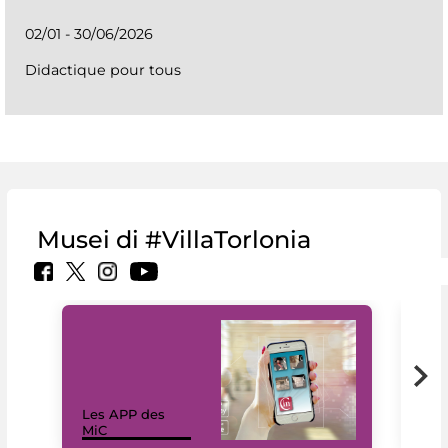
02/01 - 30/06/2026
Didactique pour tous
Musei di #VillaTorlonia
Les APP des
Les
MiC
rés