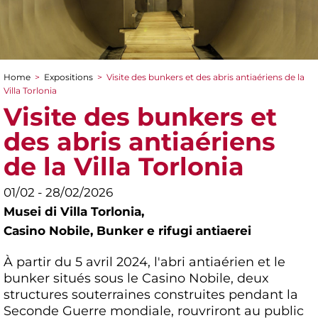
Home
>
Expositions
>
Visite des bunkers et des abris antiaériens de la
You are here
Villa Torlonia
Visite des bunkers et
des abris antiaériens
de la Villa Torlonia
01/02 - 28/02/2026
Musei di Villa Torlonia,
Casino Nobile, Bunker e rifugi antiaerei
À partir du 5 avril 2024, l'abri antiaérien et le
bunker situés sous le Casino Nobile, deux
structures souterraines construites pendant la
Seconde Guerre mondiale, rouvriront au public