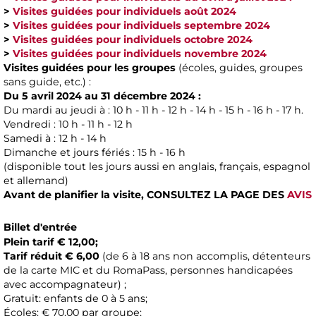
>
Visites guidées pour individuels août 2024
>
Visites guidées pour individuels septembre 2024
>
Visites guidées pour individuels octobre 2024
>
Visites guidées pour individuels novembre 2024
Visites guidées pour les groupes
(écoles, guides, groupes
sans guide, etc.) :
Du 5 avril 2024 au 31 décembre 2024 :
Du mardi au jeudi à : 10 h - 11 h - 12 h - 14 h - 15 h - 16 h - 17 h.
Vendredi : 10 h - 11 h - 12 h
Samedi à : 12 h - 14 h
Dimanche et jours fériés : 15 h - 16 h
(disponible tout les jours aussi en anglais, français, espagnol
et allemand)
Avant de planifier la visite,
CONSULTEZ LA PAGE DES
AVIS
Billet d'entrée
Plein tarif € 12,00;
Tarif réduit € 6,00
(de 6 à 18 ans non accomplis, détenteurs
de la carte MIC et du RomaPass, personnes handicapées
avec accompagnateur) ;
Gratuit: enfants de 0 à 5 ans;
Écoles: € 70,00 par groupe;