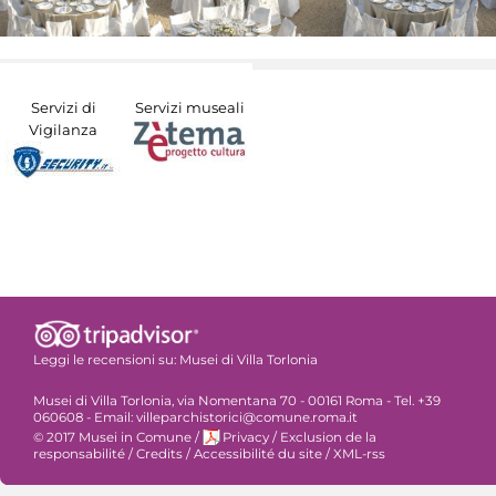
Servizi di
Servizi museali
Vigilanza
Leggi le recensioni su:
Musei di Villa Torlonia
Musei di Villa Torlonia, via Nomentana 70 - 00161 Roma - Tel. +39
060608 - Email: villeparchistorici@comune.roma.it
© 2017 Musei in Comune
/
Privacy
/
Exclusion de la
responsabilité
/
Credits
/
Accessibilité du site
/
XML-rss