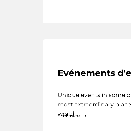
Evénements d'e
Unique events in some o
most extraordinary place
world.
Find more