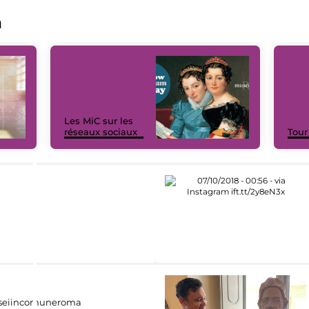
a
Les MiC sur les
réseaux sociaux
Tour
eiincomuneroma