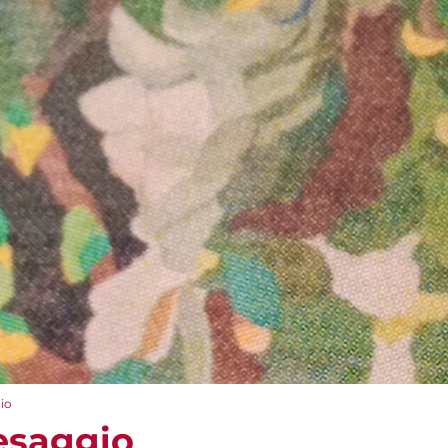
io
aesaggio