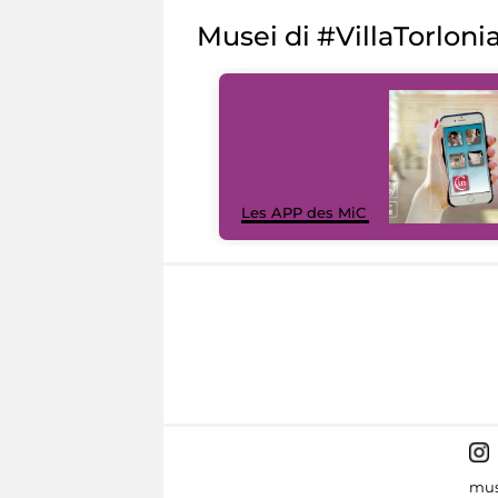
Musei di #VillaTorloni
Les APP des MiC
mus