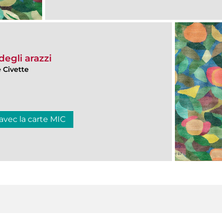
degli arazzi
 Civette
 avec la carte MIC