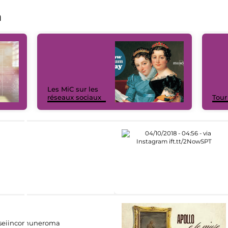
a
Les MiC sur les
réseaux sociaux
Tour
eiincomuneroma