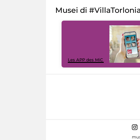
Musei di #VillaTorloni
Les APP des MiC
mus