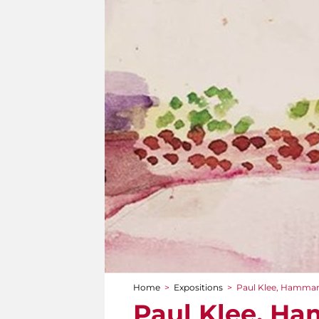
Home
>
Expositions
>
Paul Klee, Hammam
You are here
Paul Klee, H