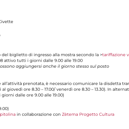
Civette
0
el biglietto di ingresso alla mostra secondo la >
tariffazione 
 attivo tutti i giorni dalle 9.00 alle 19.00
 possono aggiungersi anche il giorno stesso sul posto
e all’attività prenotata, è necessario comunicare la disdetta tr
 al giovedì ore 8.30 – 17.00/ venerdì ore 8.30 – 13.30). In alterna
giorni dalle ore 9.00 alle 19.00)
9.00)
pitolina
in collaborazione con
Zètema Progetto Cultura