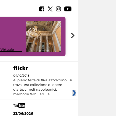
 Virtuale
I like MiC
04/10/2018
Al piano terra di #PalazzoPrimoli si
trova una collezione di opere
d’arte, cimeli napoleonici,
memorie familiari. La
23/06/2026