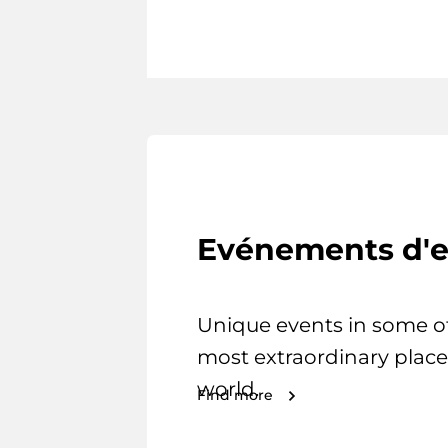
Evénements d'e
Unique events in some o
most extraordinary place
world.
Find more