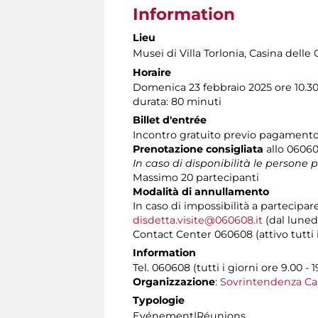
Information
Lieu
Musei di Villa Torlonia
, Casina delle 
Horaire
Domenica 23 febbraio 2025 ore 10.3
durata: 80 minuti
Billet d'entrée
Incontro gratuito previo pagamento d
Prenotazione consigliata
allo 060608
In caso di disponibilità le persone
Massimo 20 partecipanti
Modalità di annullamento
In caso di impossibilità a partecipar
disdetta.visite@060608.it
(dal lunedì
Contact Center 060608 (attivo tutti i 
Information
Tel. 060608 (tutti i giorni ore 9.00 - 1
Organizzazione
:
Sovrintendenza Ca
Typologie
Evénement|Réunions