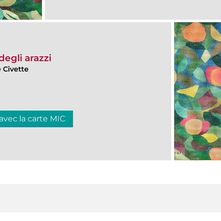
degli arazzi
 Civette
 avec la carte MIC