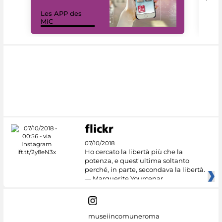
Les APP des
Les
MiC
rés
07/10/2018
Ho cercato la libertà più che la
potenza, e quest'ultima soltanto
perché, in parte, secondava la libertà.
— Marguerite Yourcenar
museiincomuneroma