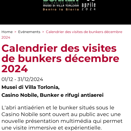
Home
>
Evénements
>
Calendrier des visites de bunkers décembre
You are here
2024
Calendrier des visites
de bunkers décembre
2024
01/12 - 31/12/2024
Musei di Villa Torlonia,
Casino Nobile, Bunker e rifugi antiaerei
L'abri antiaérien et le bunker situés sous le
Casino Nobile sont ouvert au public avec une
nouvelle présentation multimédia qui permet
une visite immersive et expérientielle.