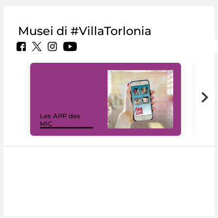
Musei di #VillaTorlonia
Les APP des
Les
MiC
rés