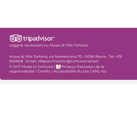
Leggi le recensioni su:
Musei di Villa Torlonia
Musei di Villa Torlonia, via Nomentana 70 - 00161 Roma - Tel. +39
060608 - Email: villeparchistorici@comune.roma.it
© 2017 Musei in Comune
/
Privacy
/
Exclusion de la
responsabilité
/
Credits
/
Accessibilité du site
/
XML-rss