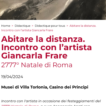
Home
>
Didactique
>
Didactique pour tous
>
Abitare la distanza.
You are here
Incontro con l’artista Giancarla Frare
Abitare la distanza.
Incontro con l’artista
Giancarla Frare
2777° Natale di Roma
19/04/2024
Musei di Villa Torlonia,
Casino dei Principi
Incontro con l'artista in occasione dei festeggiamenti del