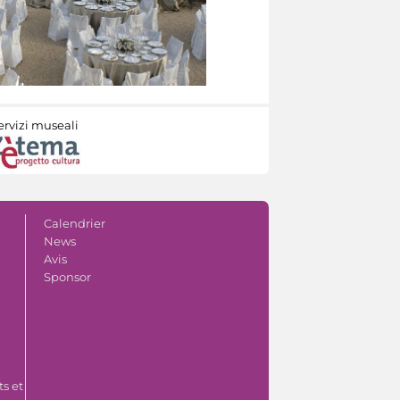
ervizi museali
Calendrier
News
Avis
Sponsor
s et