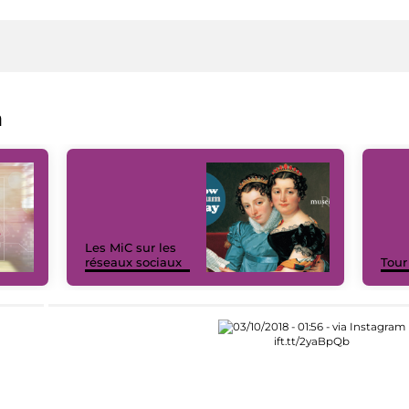
a
Les MiC sur les
réseaux sociaux
Tour