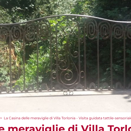
>
La Casina delle meraviglie di Villa Torlonia - Visita guidata tattile-sensorial
 meraviglie di Villa Torlo