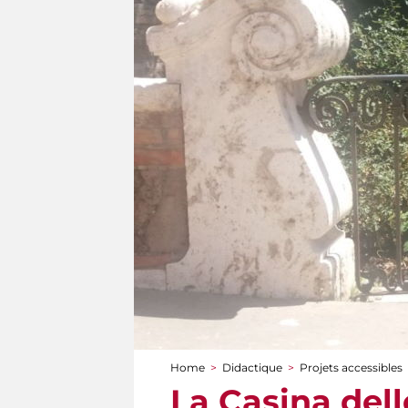
Home
>
Didactique
>
Projets accessibles
You are here
La Casina delle