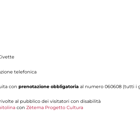
Civette
azione telefonica
tuita con
prenotazione obbligatoria
al numero 060608 (tutti i gi
 rivolte al pubblico dei visitatori con disabilità
itolina
con
Zètema Progetto Cultura