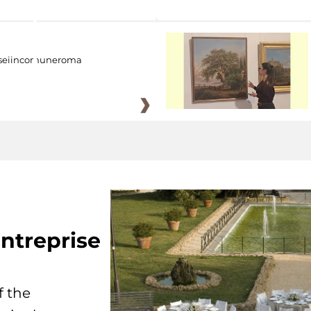
eiincomuneroma
ntreprise
f the