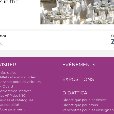
s in the
anza
S
VISITER
EVÉNEMENTS
nfos utiles
illets et audio guides
EXPOSITIONS
ervices pour les visiteurs
MIC card
Activités éducatives
DIDATTICA
Les APP des MiC
Didactique pour les écoles
Guides et catalogues
ccessibilité
Didactique pour tous
Votre jugement
Rencontres pour les enseignant