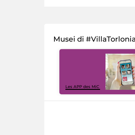
Musei di #VillaTorloni
Les APP des MiC