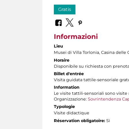
Gratis
Informazioni
Lieu
Musei di Villa Torlonia
, Casina delle 
Horaire
Disponibile su richiesta con prenot
Billet d'entrée
Visita guidata tattile-sensoriale gra
Information
Le visite tattili-sensoriali sono visite
Organizzazione:
Sovrintendenza Cap
Typologie
Visite didactique
Réservation obligatoire:
Sì