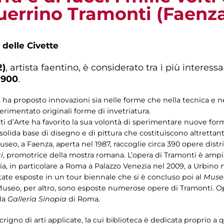
uerrino Tramonti (Faenza 
 delle Civette
2)
, artista faentino, è considerato tra i più interessan
1900
.
 ha proposto innovazioni sia nelle forme che nella tecnica e nei
erimentato originali forme di invetriatura.
tuti d’Arte ha favorito la sua volontà di sperimentare nuove forme
a solida base di disegno e di pittura che costituiscono altretta
seo, a Faenza, aperta nel 1987, raccoglie circa 390 opere distrib
i
, promotrice della mostra romana. L’opera di Tramonti è amp
lia, in particolare a Roma a Palazzo Venezia nel 2009, a Urbino n
ate esposte in un tour biennale che si è concluso poi al
Museo
Museo, per altro, sono esposte numerose opere di Tramonti. Op
la
Galleria Sinopia
di Roma.
crigno di arti applicate, la cui biblioteca è dedicata proprio a q