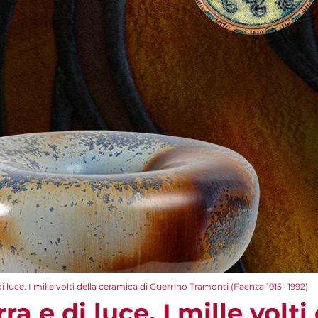
di luce. I mille volti della ceramica di Guerrino Tramonti (Faenza 1915- 1992)
ra e di luce. I mille volti