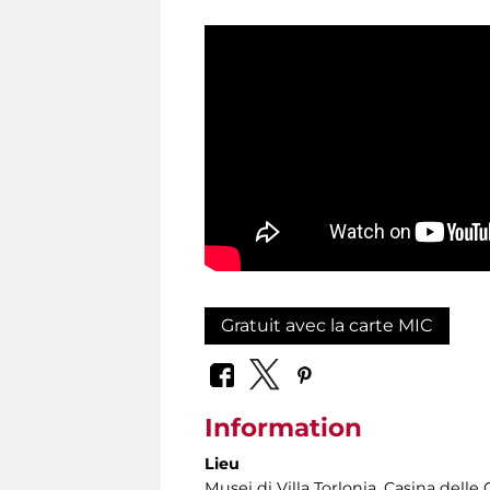
Gratuit avec la carte MIC
Information
Lieu
Musei di Villa Torlonia
, Casina delle 