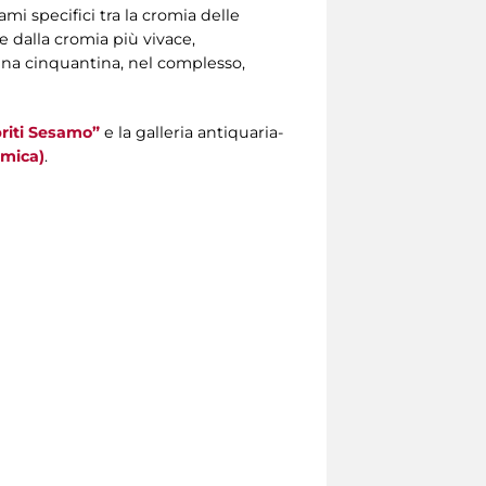
mi specifici tra la cromia delle
e dalla cromia più vivace,
i. Una cinquantina, nel complesso,
priti Sesamo”
e la galleria antiquaria-
amica)
.