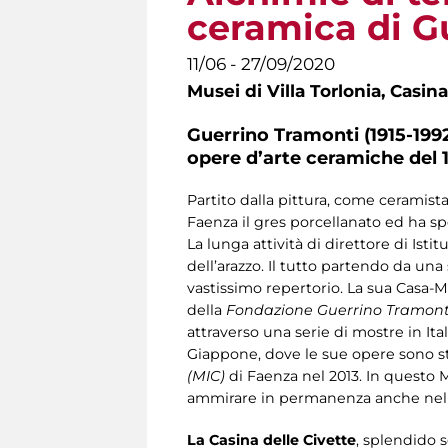
ceramica di G
11/06 - 27/09/2020
Musei di Villa Torlonia,
Casina
Guerrino Tramonti (1915-199
opere d’arte ceramiche del 
Partito dalla pittura, come ceramista
Faenza il gres porcellanato ed ha sp
La lunga attività di direttore di Isti
dell’arazzo. Il tutto partendo da un
vastissimo repertorio. La sua Casa-Mu
della
Fondazione Guerrino Tramont
attraverso una serie di mostre in Ita
Giappone, dove le sue opere sono st
(MIC)
di Faenza nel 2013. In questo 
ammirare in permanenza anche nel
La Casina delle Civette
, splendido s