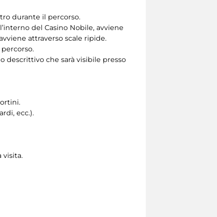
tro durante il percorso.
’interno del Casino Nobile, avviene
, avviene attraverso scale ripide.
 percorso.
 descrittivo che sarà visibile presso
ortini.
di, ecc.).
 visita.