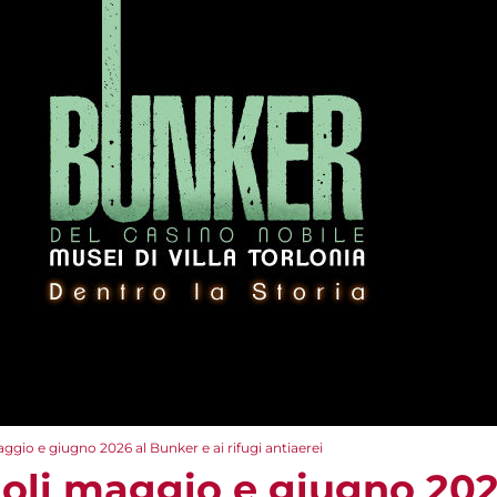
aggio e giugno 2026 al Bunker e ai rifugi antiaerei
ngoli maggio e giugno 20