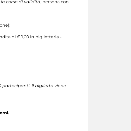
in corso di validità
, persona con
ione);
ita di € 1,00 in biglietteria -
artecipanti. Il biglietto viene
erni.