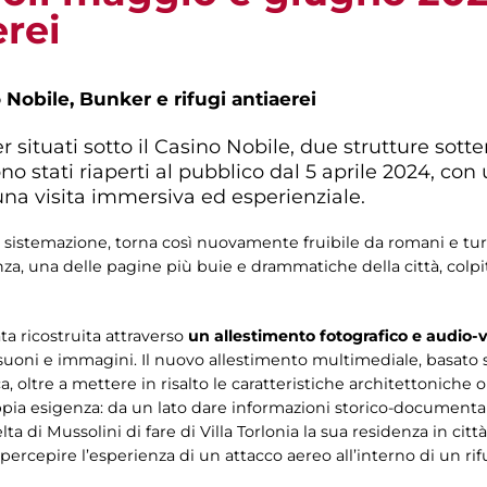
erei
 Nobile, Bunker e rifugi antiaerei
er situati sotto il Casino Nobile, due strutture sott
 stati riaperti al pubblico dal 5 aprile 2024, co
na visita immersiva ed esperienziale.
 sistemazione, torna così nuovamente fruibile da romani e turi
tanza, una delle pagine più buie e drammatiche della città, col
a ricostruita attraverso
un allestimento fotografico e audio-v
 suoni e immagini. Il nuovo allestimento multimediale, basato 
 oltre a mettere in risalto le caratteristiche architettoniche 
pia esigenza: da un lato dare informazioni storico-documenta
di Mussolini di fare di Villa Torlonia la sua residenza in città, d
percepire l’esperienza di un attacco aereo all’interno di un rif