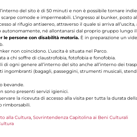
interno del sito è di 50 minuti e non è possibile tornare indie
carpe comode e impermeabili. L’ingresso al bunker, posto all
cesso al rifugio antiaereo, attraverso il quale si arriva all’uscita
to autonomamente, né allontanarsi dal proprio gruppo lungo il
er le persone con disabilità motoria.
È in preparazione un video
b.
unker non coincidono. L’uscita è situata nel Parco.
a a chi soffre di claustrofobia, fotofobia e fonofobia.
i di ogni genere all’interno del sito anche all’interno dei trasp
i ingombranti (bagagli, passeggini, strumenti musicali, stendar
e/o bevande.
n sono presenti servizi igienici.
ervare la ricevuta di accesso alla visita per tutta la durata della
o rimborsabili.
to alla Cultura
,
Sovrintendenza Capitolina ai Beni Culturali
ultura