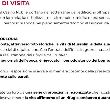
DI VISITA
l Casino Nobile portano nei sotterranei dell’edificio, si oltrep
un lato aria, luce, bellezza, dall’altro buio, umidità e una sens
 il percorso si snoda nel piano seminterrato fino al Bunker, da 
 TORLONIA
nta, attraverso foto storiche, la vita di Mussolini e della sua
 esercizi di equitazione. Con l’entrata dell’Italia in guerra nasc
la realizzazione dei rifugi e del Bunker.
cinegiornali dell’epoca, è rievocato il periodo storico dei b
orici, l’esposizione si avvale in maniera costante della presenz
te sulle pareti
.
te tra loro da
una serie di proiezioni sincronizzate
che ricos
 doveva essere
la vita all’interno di un rifugio antiaereo du