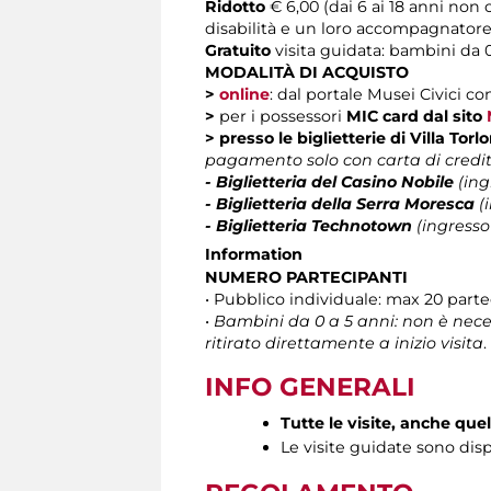
Ridotto
€ 6,00 (dai 6 ai 18 anni non
disabilità e un loro accompagnatore
Gratuito
visita guidata: bambini da 0
MODALITÀ DI ACQUISTO
>
online
: dal portale Musei Civici co
>
per i possessori
MIC card
dal sito
>
presso le biglietterie di Villa Tor
pagamento solo con carta di credi
- Biglietteria del Casino Nobile
(ing
- Biglietteria della Serra Moresca
(i
- Biglietteria Technotown
(ingresso
Information
NUMERO PARTECIPANTI
• Pubblico individuale: max 20 par
•
Bambini da 0 a 5 anni: non è neces
ritirato direttamente a inizio visita
.
INFO GENERALI
Tutte le visite, anche que
Le visite guidate sono disp