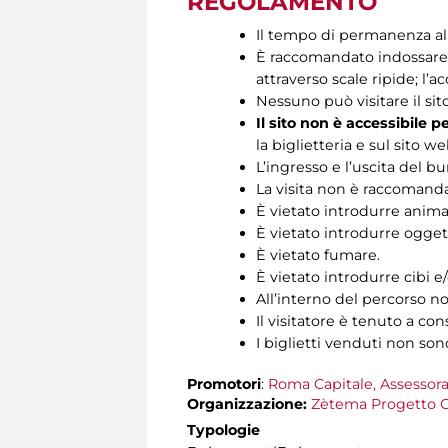
REGOLAMENTO
Il tempo di permanenza all’
È raccomandato indossare s
attraverso scale ripide; l’ac
Nessuno può visitare il si
Il sito non è accessibile p
la biglietteria e sul sito we
L’ingresso e l’uscita del b
La visita non è raccomandat
È vietato introdurre animal
È vietato introdurre oggett
È vietato fumare.
È vietato introdurre cibi 
All’interno del percorso no
Il visitatore è tenuto a cons
I biglietti venduti non son
Promotori
:
Roma Capitale, Assessora
Organizzazione:
Zètema Progetto C
Typologie