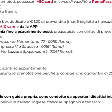
 compiuti, possessori
MIC card
in corso di validità
e
RomaPass
);
 a 5 anni
.
n box dedicato e € 1,00 di prevendita (max 5 biglietti a transaz
MIC card
e
dalla APP
.
lonia fino a esaurimento posti;
preacquisto con diritto di prevend
to
:
resso via Nomentana 70 - 00161 Roma);
ngresso Via Siracusa - 00161 Roma);
 Via Lazzaro Spallanzani 1- 00161 Roma).
tecipanti ad appuntamento;
saria la prenotazione perché si considerano aggiuntivi ai 20 p
lle con guida propria, sono condotte da operatori didattici int
onibili in italiano, inglese, francese, spagnolo e tedesco