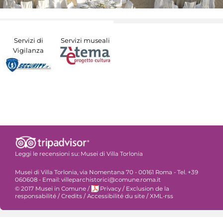
Servizi di
Servizi museali
Vigilanza
Leggi le recensioni su:
Musei di Villa Torlonia
Musei di Villa Torlonia, via Nomentana 70 - 00161 Roma - Tel. +39
060608 - Email: villeparchistorici@comune.roma.it
© 2017 Musei in Comune
/
Privacy
/
Exclusion de la
responsabilité
/
Credits
/
Accessibilité du site
/
XML-rss