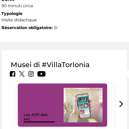
90 minuti circa
Typologie
Visite didactique
Réservation obligatoire:
Sì
Musei di #VillaTorlonia
Les APP des
Les
MiC
rés