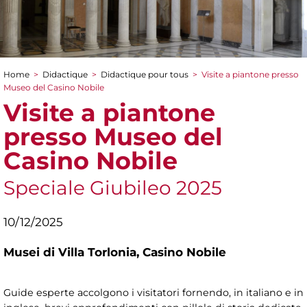
Home
>
Didactique
>
Didactique pour tous
>
Visite a piantone presso
You are here
Museo del Casino Nobile
Visite a piantone
presso Museo del
Casino Nobile
Speciale Giubileo 2025
10/12/2025
Musei di Villa Torlonia,
Casino Nobile
Guide esperte accolgono i visitatori fornendo, in italiano e in