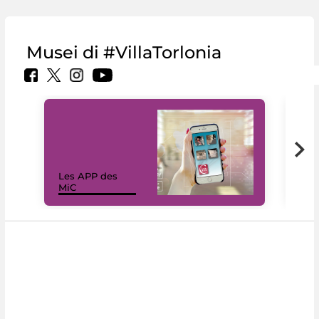
Musei di #VillaTorlonia
Les APP des
Les
MiC
rés