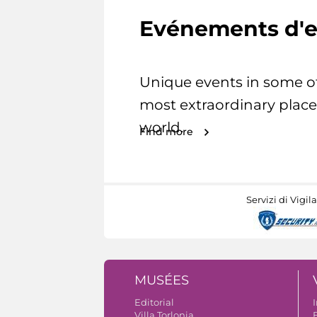
Evénements d'e
Unique events in some o
most extraordinary place
world.
Find more
Servizi di Vigil
MUSÉES
Editorial
I
Villa Torlonia
B