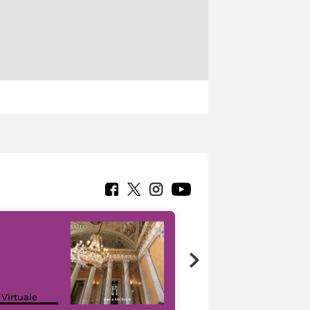
 Virtuale
I like MiC