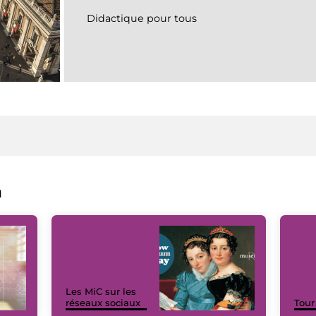
Didactique pour tous
a
Les MiC sur les
réseaux sociaux
Tour