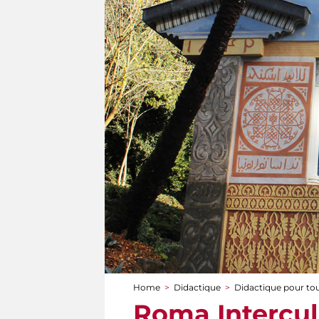
Home
>
Didactique
>
Didactique pour to
You are here
Roma Intercult