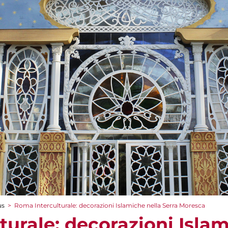
us
>
Roma Interculturale: decorazioni Islamiche nella Serra Moresca
urale: decorazioni Islam