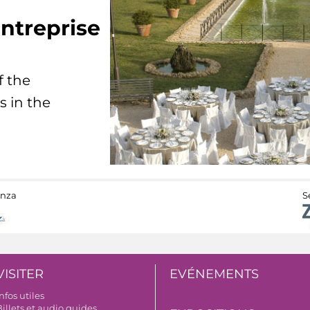
ntreprise
f the
s in the
anza
S
VISITER
EVÉNEMENTS
nfos utiles
illets et audio guides