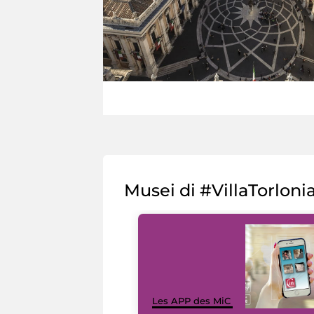
Musei di #VillaTorloni
Les APP des MiC