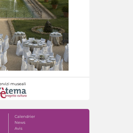
ervizi museali
Calendrier
News
Avis