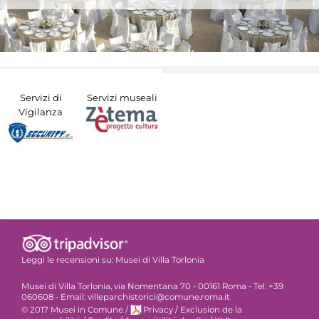
Servizi di
Servizi museali
Vigilanza
Leggi le recensioni su:
Musei di Villa Torlonia
Musei di Villa Torlonia, via Nomentana 70 - 00161 Roma - Tel. +39
060608 - Email: villeparchistorici@comune.roma.it
© 2017 Musei in Comune
/
Privacy
/
Exclusion de la