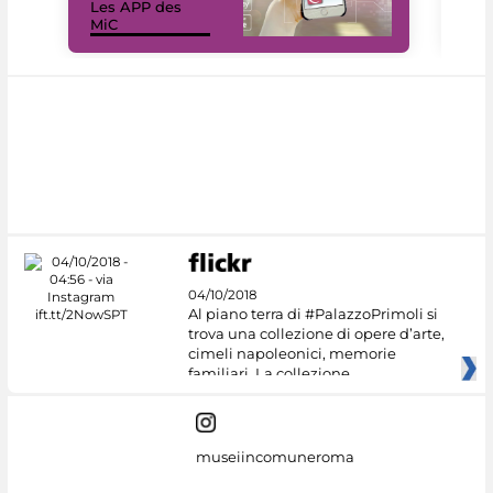
Les APP des
Les
MiC
rés
04/10/2018
Al piano terra di #PalazzoPrimoli si
trova una collezione di opere d’arte,
cimeli napoleonici, memorie
familiari. La collezione
museiincomuneroma