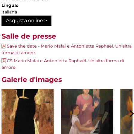
Lingua:
italiana
Acquista online >
Salle de presse
Save the date - Mario Mafai e Antonietta Raphaël. Un’altra
forma di amore
CS Mario Mafai e Antonietta Raphaël. Un’altra forma di
amore
Galerie d'images