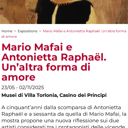
Home
>
Expositions
>
Mario Mafai e Antonietta Raphaël. Un’altra forma
You are here
di amore
Mario Mafai e
Antonietta Raphaël.
Un’altra forma di
amore
23/05 - 02/11/2025
Musei di Villa Torlonia,
Casino dei Principi
A cinquant’anni dalla scomparsa di Antonietta
Raphaël e a sessanta da quella di Mario Mafai, la
mostra propone una nuova riflessione sui due
artisti considerati tra i protagonisti delle vicende