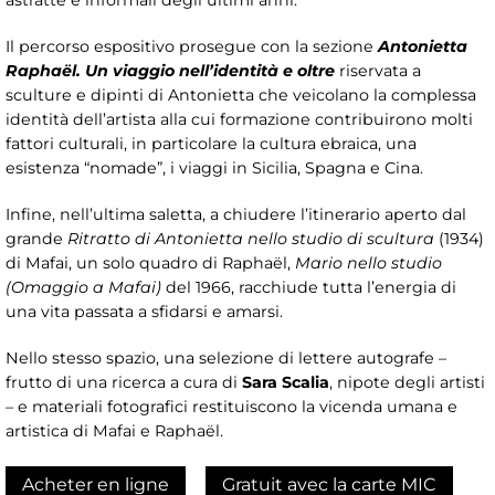
astratte e informali degli ultimi anni.
Il percorso espositivo prosegue con la sezione
Antonietta
Raphaël. Un viaggio nell’identità e oltre
riservata a
sculture e dipinti di Antonietta che veicolano la complessa
identità dell’artista alla cui formazione contribuirono molti
fattori culturali, in particolare la cultura ebraica, una
esistenza “nomade”, i viaggi in Sicilia, Spagna e Cina.
Infine, nell’ultima saletta, a chiudere l’itinerario aperto dal
grande
Ritratto di Antonietta nello studio di scultura
(1934)
di Mafai, un solo quadro di Raphaël,
Mario nello studio
(Omaggio a Mafai)
del 1966, racchiude tutta l’energia di
una vita passata a sfidarsi e amarsi.
Nello stesso spazio, una selezione di lettere autografe –
frutto di una ricerca a cura di
Sara Scalia
, nipote degli artisti
– e materiali fotografici restituiscono la vicenda umana e
artistica di Mafai e Raphaël.
Acheter en ligne
Gratuit avec la carte MIC