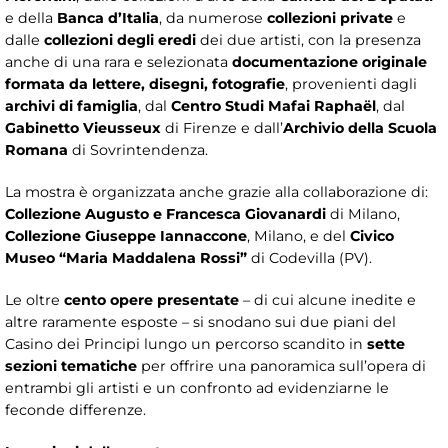
e della
Banca d’Italia
, da numerose
collezioni private
e
dalle
collezioni degli eredi
dei due artisti, con la presenza
anche di una rara e selezionata
documentazione originale
formata da lettere, disegni, fotografie
, provenienti dagli
archivi di famiglia
, dal
Centro Studi Mafai Raphaël
, dal
Gabinetto Vieusseux
di Firenze e dall’
Archivio della Scuola
Romana
di Sovrintendenza.
La mostra è organizzata anche grazie alla collaborazione di:
Collezione Augusto e Francesca Giovanardi
di Milano,
Collezione Giuseppe Iannaccone
, Milano, e del
Civico
Museo “Maria Maddalena Rossi”
di Codevilla (PV).
Le oltre
cento opere presentate
– di cui alcune inedite e
altre raramente esposte – si snodano sui due piani del
Casino dei Principi lungo un percorso scandito in
sette
sezioni tematiche
per offrire una panoramica sull’opera di
entrambi gli artisti e un confronto ad evidenziarne le
feconde differenze.