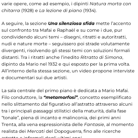
varie opere, come ad esempio, i dipinti
Natura morta con
chitarra
(1928) e
La lezione di piano
(1934).
A seguire, la sezione
Una silenziosa sfida
mette l’accento
sul confronto tra Mafai e Raphaël e su come i due, pur
condividendo alcuni temi – disegni, ritratti e autoritratti,
nudi e nature morte – seguissero poi strade volutamente
divergenti, risolvendo gli stessi temi con soluzioni formali
distanti. Tra i ritratti anche l’inedito
Ritratto di Simona
,
dipinto da Mario nel 1932 e qui esposto per la prima volta.
All’interno della stessa sezione, un video propone interviste
e documentari sui due artisti.
La sala centrale del primo piano è dedicata a Mario Mafai.
Filo conduttore, la
“metamorfosi”
, concetto esemplificato
nello slittamento dal figurativo all’astratto attraverso alcuni
tra i principali passaggi stilistici della maturità, dalla fase
“tonale”, piena di incanto e malinconia, dei primi anni
Trenta, alla vena espressionista delle
Fantasie
, al momento
realista dei
Mercati
del Dopoguerra, fino alle ricerche