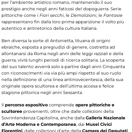
per l’ambiente artistico romano, mantenendo il suo
prestigio anche negli anni faticosi del dopoguerra. Serie
pittoriche come i
Fiori secchi
, le
Demolizioni
, le
Fantasie
rappresentano fin dalla loro prima apparizione il volto più
autentico e antiretorico della cultura italiana.
Ben diversa la sorte di Antonietta, lituana di origini
ebraiche, esposta a pregiudizi di genere, costretta ad
allontanarsi da Roma negli anni delle leggi razziali e della
guerra, vivrà lunghi periodi di ricerca solitaria. La scoperta
del suo talento avverrà solo a partire dagli anni Cinquanta
con riconoscimenti via via più ampi rispetto al suo ruolo
nella definizione di una linea antinovecentesca, della sua
originale opera scultorea e dell’ultima accesa e felice
stagione pittorica negli anni Sessanta.
Il
percorso espositivo
comprende
opere pittoriche e
scultoree
provenienti, oltre che dalle collezioni della
Sovrintendenza Capitolina, anche dalla
Galleria Nazionale
d’Arte Moderna e Contemporanea
, dai
Musei Civici
Fiorentini
, dalle collezioni d’arte della
Camera dei Deputati