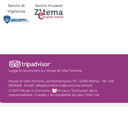
Servizi di
Servizi museali
Vigilanza
Leggi le recensioni su:
Musei di Villa Torlonia
Musei di Villa Torlonia, via Nomentana 70 - 00161 Roma - Tel. +39
060608 - Email: villeparchistorici@comune.roma.it
© 2017 Musei in Comune
/
Privacy
/
Exclusion de la
responsabilité
/
Credits
/
Accessibilité du site
/
XML-rss