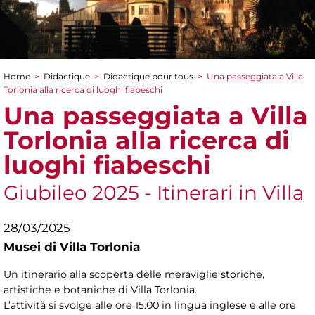
Home
>
Didactique
>
Didactique pour tous
>
Una passeggiata a Villa
You are here
Torlonia alla ricerca di luoghi fiabeschi
Una passeggiata a Villa
Torlonia alla ricerca di
luoghi fiabeschi
Giubileo 2025 - Itinerari in Villa
28/03/2025
Musei di Villa Torlonia
Un itinerario alla scoperta delle meraviglie storiche,
artistiche e botaniche di Villa Torlonia.
L’attività si svolge alle ore 15.00 in lingua inglese e alle ore