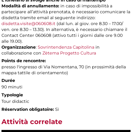
L’itinerario si svolge anche in caso di maltempo
Modalità di annullamento:
in caso di impossibilità a
partecipare all’attività prenotata, è necessario comunicare la
disdetta tramite email al seguente indirizzo:
disdetta.visite@060608.it
(dal lun. al giov. ore 8.30 – 17.00/
ven. ore 8.30 – 13.30). In alternativa, è necessario chiamare il
Contact Center 060608 (attivo tutti i giorni dalle ore 9.00
alle 19.00).
Organizzazione
:
Sovrintendenza Capitolina
in
collaborazione con
Zètema Progetto Cultura
Points de rencontre:
presso l'ingresso di Via Nomentana, 70 (in prossimità della
mappa tattile di orientamento)
Durée
90 minuti
Typologie
Tour didactic
Réservation obligatoire:
Sì
Attività correlate