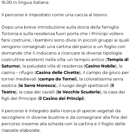
16.00 in lingua italiana.
Il percorso è impostato come una caccia al tesoro.
Dopo una breve introduzione sulla storia della famiglia
Torlonia e sulla residenza fuori porta che i Principi vollero
farsi costruire, i bambini sono divisi in piccoli gruppi ai quali
vengono consegnati una cartina del parco e un foglio con
domande che li inducano a ricercare le diverse tipologie
costruttive esistenti nella villa: un tempio antico (
Tempio di
Saturno
), la paludata villa di residenza (
Casino Nobile
), la
casina – rifugio (
Casina delle Civette
), il campo da gioco per
tornei medievali (
campo da Tornei
), la coloratissima serra
esotica (
la Serra Moresca
), il luogo degli spettacoli (
il
Teatro
), la casa dei cavalli (
le Vecchie Scuderie
), la casa dei
figli del Principe (
il Casino dei Principi
).
Il percorso è integrato dalla ricerca di specie vegetali da
raccogliere in diverse bustine e da consegnare alla fine del
percorso insieme alla scheda con la cartina e il foglio delle
risposte elaborate.