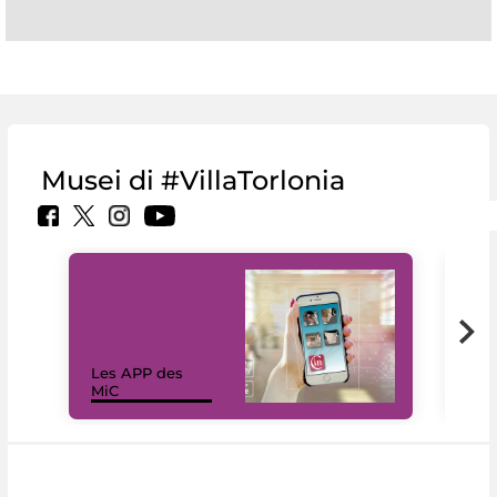
Musei di #VillaTorlonia
Les APP des
Les
MiC
rés