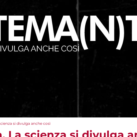
cienza si divulga anche così
 La scienza si divulga a