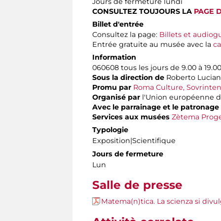
Jours de fermeture lundi
CONSULTEZ TOUJOURS LA
PAGE 
Billet d'entrée
Consultez la page:
Billets et audiog
Entrée gratuite au musée avec la
ca
Information
060608 tous les jours de 9.00 à 19.0
Sous la direction de
Roberto Lucian
Promu par
Roma Culture, Sovrintend
Organisé par
l'Union européenne de
Avec le parrainage et le patronage
Services aux musées
Zètema Proge
Typologie
Exposition|Scientifique
Jours de fermeture
Lun
Salle de presse
Matema(n)tica. La scienza si divu