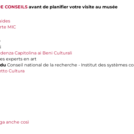
DE CONSEILS
avant de planifier votre visite au musée
uides
rte MIC
0
i
enza Capitolina ai Beni Culturali
s experts en art
 du
Conseil national de la recherche - Institut des systèmes 
tto Cultura
lga anche così