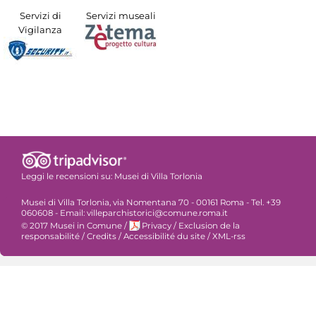
Servizi di
Servizi museali
Vigilanza
Leggi le recensioni su:
Musei di Villa Torlonia
Musei di Villa Torlonia, via Nomentana 70 - 00161 Roma - Tel. +39
060608 - Email: villeparchistorici@comune.roma.it
© 2017 Musei in Comune
/
Privacy
/
Exclusion de la
responsabilité
/
Credits
/
Accessibilité du site
/
XML-rss