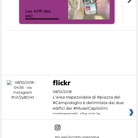
Les APP des
Les
MiC
rés
08/10/2018
L'area trapezoidale di #piazza del
#Campidoglio è delimitata dai due
edifici dei #MuseiCapitolini
contrapposti, che con le
museiincomuneroma