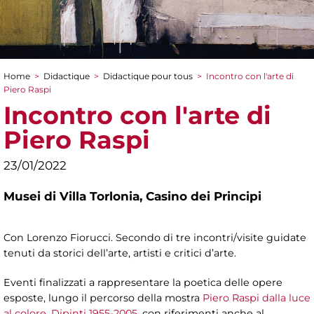
Home
>
Didactique
>
Didactique pour tous
>
Incontro con l'arte di
You are here
Piero Raspi
Incontro con l'arte di
Piero Raspi
23/01/2022
Musei di Villa Torlonia,
Casino dei Principi
Con Lorenzo Fiorucci. Secondo di tre incontri/visite guidate
tenuti da storici dell’arte, artisti e critici d’arte.
Eventi finalizzati a rappresentare la poetica delle opere
esposte, lungo il percorso della mostra
Piero Raspi dalla luce
al colore. Dipinti 1955-2005
, con riferimenti anche al