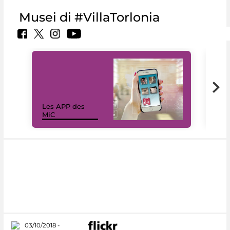
Musei di #VillaTorlonia
Les APP des
Les
MiC
rés