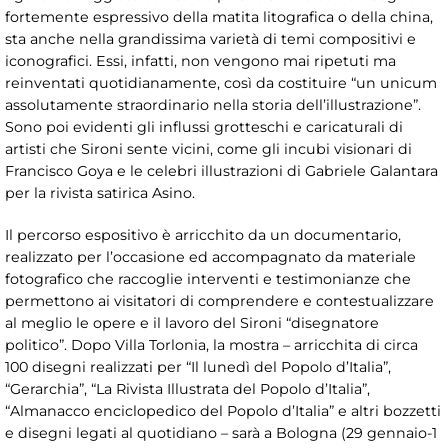
fortemente espressivo della matita litografica o della china,
sta anche nella grandissima varietà di temi compositivi e
iconografici. Essi, infatti, non vengono mai ripetuti ma
reinventati quotidianamente, così da costituire “un unicum
assolutamente straordinario nella storia dell’illustrazione”.
Sono poi evidenti gli influssi grotteschi e caricaturali di
artisti che Sironi sente vicini, come gli incubi visionari di
Francisco Goya e le celebri illustrazioni di Gabriele Galantara
per la rivista satirica Asino.
Il percorso espositivo è arricchito da un documentario,
realizzato per l’occasione ed accompagnato da materiale
fotografico che raccoglie interventi e testimonianze che
permettono ai visitatori di comprendere e contestualizzare
al meglio le opere e il lavoro del Sironi “disegnatore
politico”. Dopo Villa Torlonia, la mostra – arricchita di circa
100 disegni realizzati per “Il lunedì del Popolo d’Italia”,
“Gerarchia”, “La Rivista Illustrata del Popolo d’Italia”,
“Almanacco enciclopedico del Popolo d’Italia” e altri bozzetti
e disegni legati al quotidiano – sarà a Bologna (29 gennaio-1