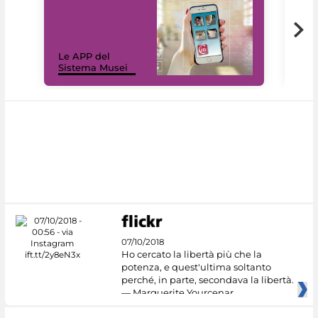
Il 
Le APP del
Mus
Sistema Musei
net
07/10/2018
Ho cercato la libertà più che la
potenza, e quest'ultima soltanto
perché, in parte, secondava la libertà.
— Marguerite Yourcenar