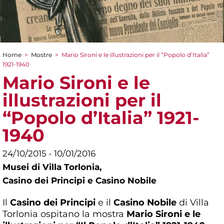
Home
>
Mostre
>
Mario Sironi e le illustrazioni per il “Popolo d’Italia”
Tu sei qui
1921-1940
Mario Sironi e le
illustrazioni per il
“Popolo d’Italia” 1921-
1940
24/10/2015 - 10/01/2016
Musei di Villa Torlonia,
Casino dei Principi e Casino Nobile
Il
Casino dei Principi
e il
Casino Nobile
di Villa
Torlonia ospitano la mostra
Mario Sironi e le