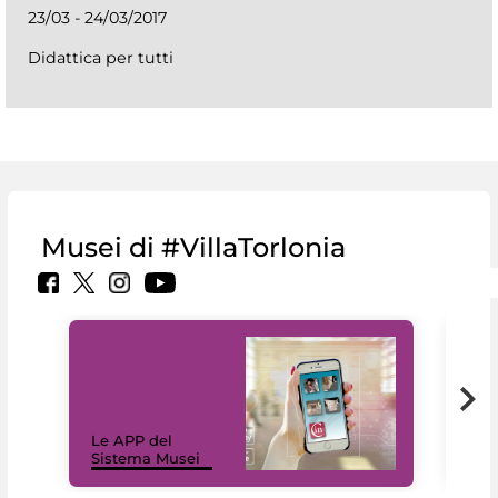
23/03 - 24/03/2017
Didattica per tutti
Musei di #VillaTorlonia
Il 
Le APP del
Mus
Sistema Musei
net