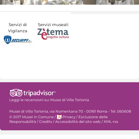
Servizi di
Servizi museali
Vigilanza
Leggi le recensioni su:
Musei di Villa Torlonia
Musei di Villa Torlonia, via Nomentana 70 - 00161 Roma - Tel. 060608
© 2017 Musei in Comune
/
Privacy
/
Esclusione delle
Responsabilità
/
Credits
/
Accessibilità del sito web
/
XML-rss