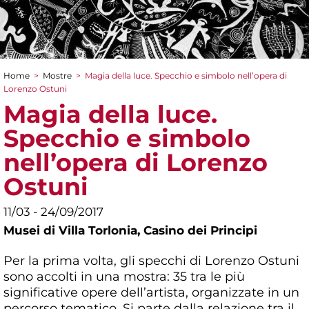
Home
>
Mostre
>
Magia della luce. Specchio e simbolo nell’opera di
Tu sei qui
Lorenzo Ostuni
Magia della luce.
Specchio e simbolo
nell’opera di Lorenzo
Ostuni
11/03 - 24/09/2017
Musei di Villa Torlonia,
Casino dei Principi
Per la prima volta, gli specchi di Lorenzo Ostuni
sono accolti in una mostra: 35 tra le più
significative opere dell’artista, organizzate in un
percorso tematico. Si parte dalla relazione tra il