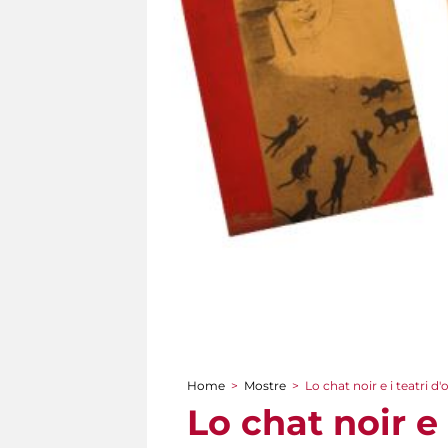
Home
>
Mostre
>
Lo chat noir e i teatri d
Tu sei qui
Lo chat noir e 