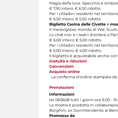
Magia della luce. Specchio e simbolo
€ 7,50 intero; € 6,50 ridotto
Per i cittadini residenti nel territ
€ 6,50 intero; € 5,50 ridotto
Biglietto Casina delle Civette + mos
Il meraviglioso mondo di Wal. Scultu
Lo chat noir e i teatri d'ombre a Parig
€ 6,00 intero; € 5,00 ridotto
Per i cittadini residenti nel territ
€ 5,00 intero; € 4,00 ridotto
Il biglietto è acquistabile anche co
Gratuità e riduzioni
Convenzioni
Acquisto online
La conferma d'ordine stampata dà dirit
Prenotazioni
Informazioni
tel 060608 tutti i giorni ore 9.00 - 19
La mostra è prodotta in collaboraz
Borghini, ex Sovrintendente ai Beni 
Promossa da