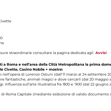
Civette
00
ima
sure straordinarie consultare la pagina dedicata agli
Avvisi
enti a Roma e nell’area della Città Metropolitana la prima do
lle Civette, Casino Nobile + mostre:
 nell’opera di Lorenzo Ostuni (dall'11 marzo al 24 settembre 20
re fantastiche, animali magici e dove cercarli (dal 20 maggio al
i. Influenza sull’arte illustrativa fra ‘800 e ‘900 (dal 22 giugno 
orio di Roma Capitale (mediante esibizione di valido documento c