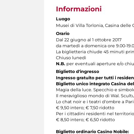
Informazioni
Luogo
Musei di Villa Torlonia
, Casina delle 
Orario
Dal 22 giugno al 1 ottobre 2017
da martedì a domenica ore 9.00-19.
La biglietteria chiude 45 minuti pr
Chiuso lunedì
N.B.
per eventuali aperture e/o chiu
Biglietto d'ingresso
Ingresso gratuito per tutti i resid
Biglietto unico integrato Casina de
Magia della luce. Specchio e simbolo
Il meraviglioso mondo di Wal. Scultu
Lo chat noir e i teatri d'ombre a Parig
€ 9,50 intero; € 7,50 ridotto
Per i cittadini residenti nel territ
€ 8,50 intero; € 6,50 ridotto
Biglietto ordinario Casino Nobile: