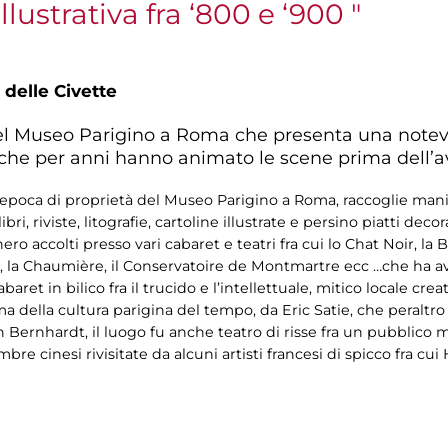
illustrativa fra ‘800 e ‘900 "
 delle Civette
del Museo Parigino a Roma che presenta una notev
” che per anni hanno animato le scene prima dell’
poca di proprietà del Museo Parigino a Roma, raccoglie manife
libri, riviste, litografie, cartoline illustrate e persino piatti dec
accolti presso vari cabaret e teatri fra cui lo Chat Noir, la Boi
re, la Chaumière, il Conservatoire de Montmartre ecc …che ha avu
baret in bilico fra il trucido e l’intellettuale, mitico locale cre
della cultura parigina del tempo, da Eric Satie, che peraltro 
Bernhardt, il luogo fu anche teatro di risse fra un pubblico 
re cinesi rivisitate da alcuni artisti francesi di spicco fra cui