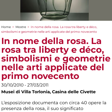
Home
>
Mostre
>
In nome della rosa. La rosa tra liberty e déco,
Tu sei qui
simbolismi e geometrie nelle arti applicate del primo novecento
In nome della rosa. La
rosa tra liberty e déco,
simbolismi e geometrie
nelle arti applicate del
primo novecento
30/10/2010 - 27/03/2011
Musei di Villa Torlonia,
Casina delle Civette
L’esposizione documenta con circa 40 opere la
presenza della rosa, il suo significato