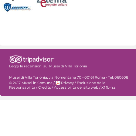
Leggi le recensioni su:
Musei di Villa Torlonia
Musei di Villa Torlonia, via Nomentana 70 - 00161 Roma - Tel. 060608
© 2017 Musei in Comune
/
Privacy
/
Esclusione delle
Responsabilità
/
Credits
/
Accessibilità del sito web
/
XML-rss