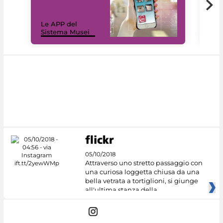
Il 
Le APP del
Mus
Sistema Musei
net
05/10/2018
Attraverso uno stretto passaggio con
una curiosa loggetta chiusa da una
bella vetrata a tortiglioni, si giunge
all'ultima stanza della