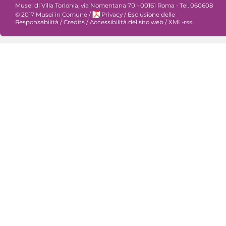
Musei di Villa Torlonia, via Nomentana 70 - 00161 Roma - Tel. 060608
© 2017 Musei in Comune
/
Privacy
/
Esclusione delle
Responsabilità
/
Credits
/
Accessibilità del sito web
/
XML-rss