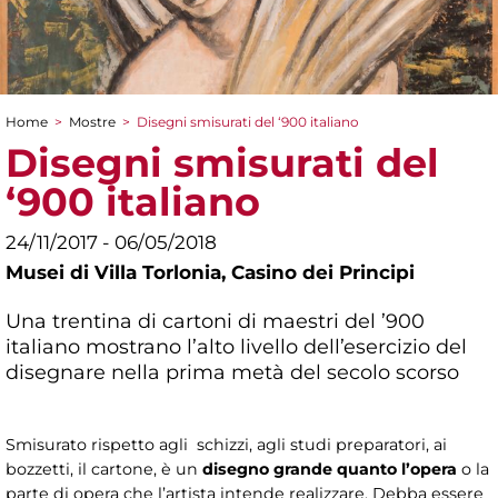
Home
>
Mostre
>
Disegni smisurati del ‘900 italiano
Tu sei qui
Disegni smisurati del
‘900 italiano
24/11/2017 - 06/05/2018
Musei di Villa Torlonia,
Casino dei Principi
Una trentina di cartoni di maestri del ’900
italiano mostrano l’alto livello dell’esercizio del
disegnare nella prima metà del secolo scorso
Smisurato rispetto agli schizzi, agli studi preparatori, ai
bozzetti, il cartone, è un
disegno grande quanto l’opera
o la
parte di opera che l’artista intende realizzare. Debba essere