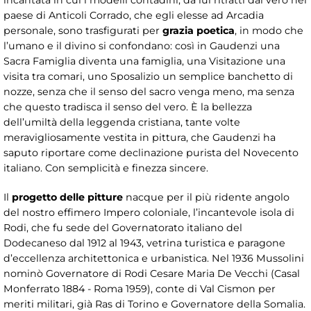
paese di Anticoli Corrado, che egli elesse ad Arcadia
personale, sono trasfigurati per
grazia poetica
, in modo che
l’umano e il divino si confondano: così in Gaudenzi una
Sacra Famiglia diventa una famiglia, una Visitazione una
visita tra comari, uno Sposalizio un semplice banchetto di
nozze, senza che il senso del sacro venga meno, ma senza
che questo tradisca il senso del vero. È la bellezza
dell’umiltà della leggenda cristiana, tante volte
meravigliosamente vestita in pittura, che Gaudenzi ha
saputo riportare come declinazione purista del Novecento
italiano. Con semplicità e finezza sincere.
Il
progetto delle pitture
nacque per il più ridente angolo
del nostro effimero Impero coloniale, l’incantevole isola di
Rodi, che fu sede del Governatorato italiano del
Dodecaneso dal 1912 al 1943, vetrina turistica e paragone
d’eccellenza architettonica e urbanistica. Nel 1936 Mussolini
nominò Governatore di Rodi Cesare Maria De Vecchi (Casal
Monferrato 1884 - Roma 1959), conte di Val Cismon per
meriti militari, già Ras di Torino e Governatore della Somalia.