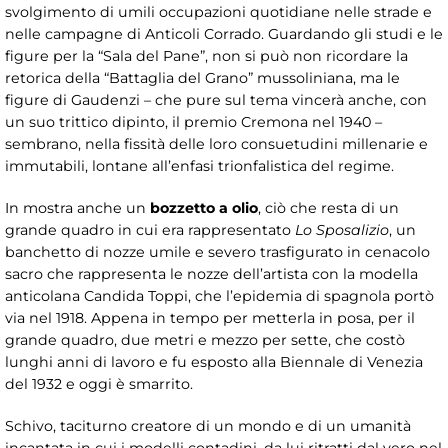
svolgimento di umili occupazioni quotidiane nelle strade e
nelle campagne di Anticoli Corrado. Guardando gli studi e le
figure per la “Sala del Pane”, non si può non ricordare la
retorica della “Battaglia del Grano” mussoliniana, ma le
figure di Gaudenzi – che pure sul tema vincerà anche, con
un suo trittico dipinto, il premio Cremona nel 1940 –
sembrano, nella fissità delle loro consuetudini millenarie e
immutabili, lontane all’enfasi trionfalistica del regime.
In mostra anche un
bozzetto a olio
, ciò che resta di un
grande quadro in cui era rappresentato
Lo Sposalizio
, un
banchetto di nozze umile e severo trasfigurato in cenacolo
sacro che rappresenta le nozze dell’artista con la modella
anticolana Candida Toppi, che l’epidemia di spagnola portò
via nel 1918. Appena in tempo per metterla in posa, per il
grande quadro, due metri e mezzo per sette, che costò
lunghi anni di lavoro e fu esposto alla Biennale di Venezia
del 1932 e oggi è smarrito.
Schivo, taciturno creatore di un mondo e di un umanità
incantata in cui i modelli contadini, da lui ritratti dal vero nel