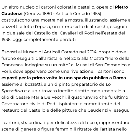
Un altro nucleo di cartoni colorati a pastello, opera di
Pietro
Gaudenzi
(Genova 1880 - Anticoli Corrado 1955)
costituiscono una mostra nella mostra, illustrando, assieme a
bozzetti e foto d’epoca, un intero ciclo di affreschi, eseguiti
in due sale del Castello dei Cavalieri di Rodi nell’estate del
1938, oggi completamente perduti.
Esposti al Museo di Anticoli Corrado nel 2014, proprio dove
furono eseguiti dall’artista, e nel 2015 alla Mostra “Piero della
Francesca. Indagine su un mito” ai Musei di San Domenico a
Forlì, dove apparvero come una rivelazione, i cartoni sono
esposti per la prima volta in uno spazio pubblico a Roma
assieme ai bozzetti, a un dipinto preparatorio de
Lo
Sposalizio
e a un ritrovato inedito ritratto monumentale a
olio di Cesare Maria De Vecchi, il quadrunviro che fu ultimo
Governatore civile di Rodi, ispiratore e committente del
restauro del Castello e delle pitture che Gaudenzi vi eseguì.
I cartoni, straordinari per delicatezza di tocco, rappresentano
scene di genere o figure femminili ritratte dall’artista nello