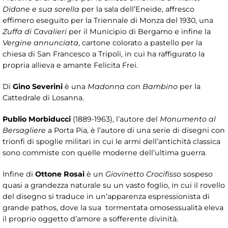
Didone e sua sorella
per la sala dell’Eneide, affresco
effimero eseguito per la Triennale di Monza del 1930, una
Zuffa di Cavalieri
per il Municipio di Bergamo e infine la
Vergine annunciata
, cartone colorato a pastello per la
chiesa di San Francesco a Tripoli, in cui ha raffigurato la
propria allieva e amante Felicita Frei.
Di
Gino Severini
è una
Madonna con Bambino
per la
Cattedrale di Losanna.
Publio Morbiducci
(1889-1963), l’autore del
Monumento al
Bersagliere
a Porta Pia, è l’autore di una serie di disegni con
trionfi di spoglie militari in cui le armi dell’antichità classica
sono commiste con quelle moderne dell’ultima guerra.
Infine di
Ottone Rosai
è un
Giovinetto Crocifisso
sospeso
quasi a grandezza naturale su un vasto foglio, in cui il rovello
del disegno si traduce in un’apparenza espressionista di
grande pathos, dove la sua tormentata omosessualità eleva
il proprio oggetto d’amore a sofferente divinità.