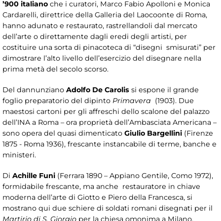
’900 italiano
che i curatori, Marco Fabio Apolloni e Monica
Cardarelli, direttrice della Galleria del Laocoonte di Roma,
hanno adunato e restaurato, rastrellandoli dal mercato
dell’arte o direttamente dagli eredi degli artisti, per
costituire una sorta di pinacoteca di “disegni smisurati” per
dimostrare l’alto livello dell’esercizio del disegnare nella
prima metà del secolo scorso.
Del dannunziano
Adolfo De Carolis
si espone il grande
foglio preparatorio del dipinto
Primavera
(1903). Due
maestosi cartoni per gli affreschi dello scalone del palazzo
dell’INA a Roma – ora proprietà dell’Ambasciata Americana –
sono opera del quasi dimenticato
Giulio Bargellini
(Firenze
1875 - Roma 1936), frescante instancabile di terme, banche e
ministeri.
Di
Achille Funi
(Ferrara 1890 – Appiano Gentile, Como 1972),
formidabile frescante, ma anche restauratore in chiave
moderna dell’arte di Giotto e Piero della Francesca, si
mostrano qui due schiere di soldati romani disegnati per il
Martirio di S. Giorgio
per la chiesa omonima a Milano,