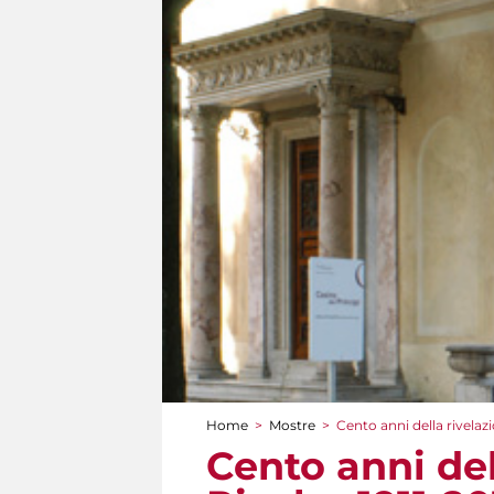
Home
>
Mostre
>
Cento anni della rivela
Tu sei qui
Cento anni de