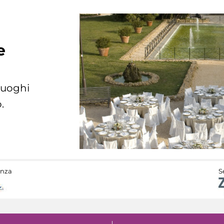
e
 luoghi
.
anza
S