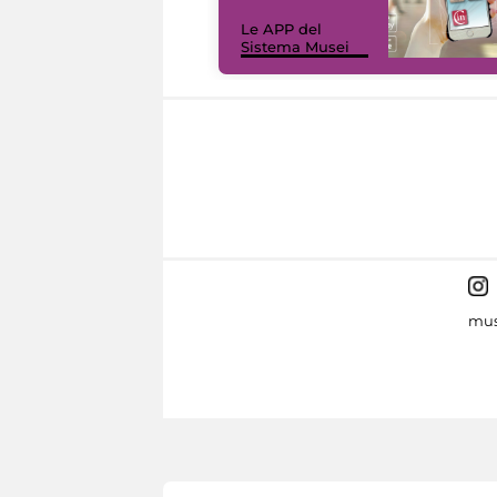
Le APP del
Sistema Musei
mus