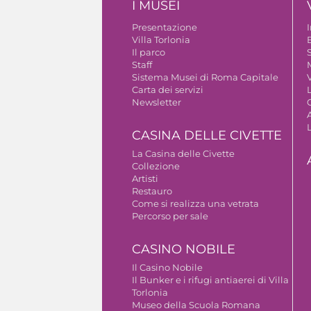
I MUSEI
Presentazione
Villa Torlonia
Il parco
S
Staff
Sistema Musei di Roma Capitale
V
Carta dei servizi
Newsletter
A
CASINA DELLE CIVETTE
La Casina delle Civette
Collezione
Artisti
Restauro
Come si realizza una vetrata
Percorso per sale
CASINO NOBILE
Il Casino Nobile
Il Bunker e i rifugi antiaerei di Villa
Torlonia
Museo della Scuola Romana