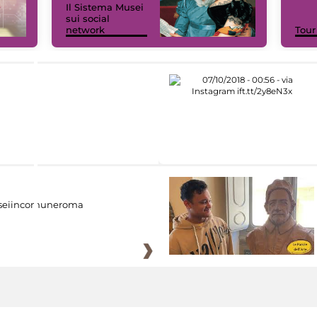
Il Sistema Musei
sui social
network
Tour
eiincomuneroma