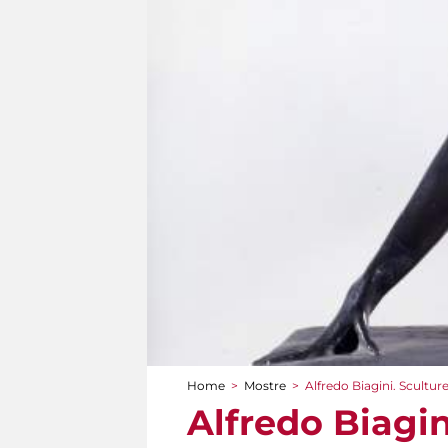
Home
>
Mostre
>
Alfredo Biagini. Scultu
Tu sei qui
Alfredo Biagi