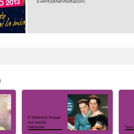
Evento|Manifestazioni
a
Il Sistema Musei
sui social
network
Tour