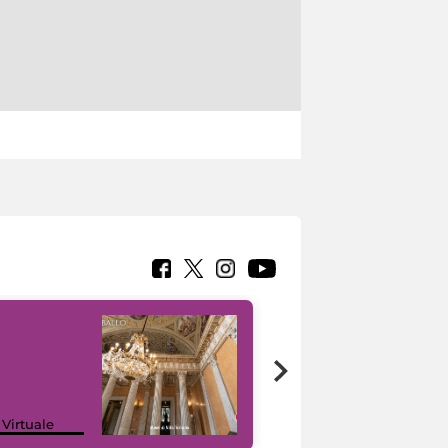
 Virtuale
I like MiC