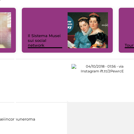
Il Sistema Musei
sui social
network
Tour
eiincomuneroma