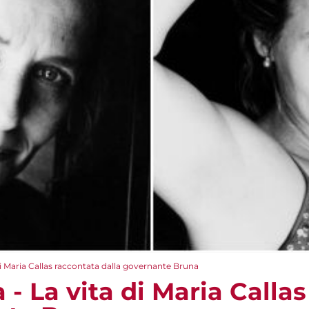
 di Maria Callas raccontata dalla governante Bruna
a - La vita di Maria Calla