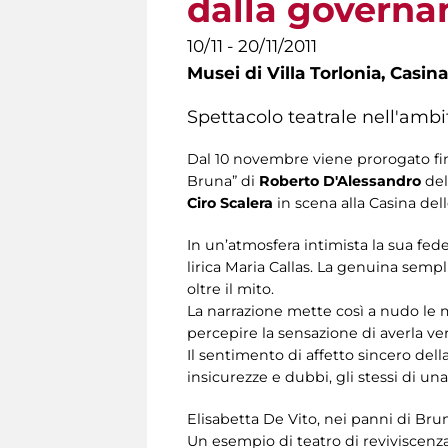
dalla governa
10/11 - 20/11/2011
Musei di Villa Torlonia,
Casina
Spettacolo teatrale nell'amb
Dal 10 novembre viene prorogato fino
Bruna” di
Roberto D'Alessandro
del
Ciro Scalera
in scena alla Casina dell
In un’atmosfera intimista la sua fede
lirica Maria Callas. La genuina sempl
oltre il mito.
La narrazione mette così a nudo le 
percepire la sensazione di averla v
Il sentimento di affetto sincero de
insicurezze e dubbi, gli stessi di u
Elisabetta De Vito, nei panni di Bru
Un esempio di teatro di reviviscenz