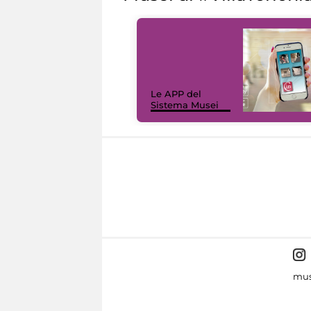
Le APP del
Sistema Musei
mus