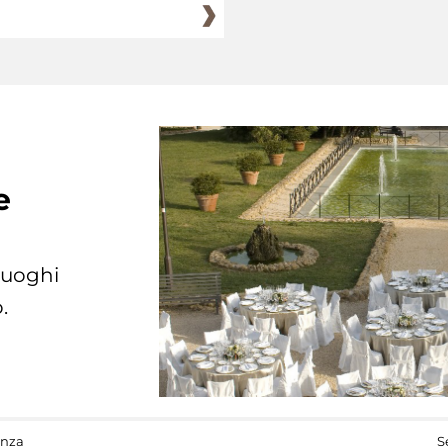
e
 luoghi
.
anza
S