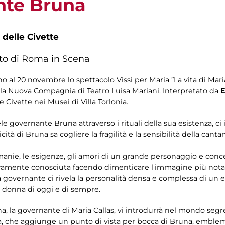
nte Bruna
 delle Civette
ito di Roma in Scena
 al 20 novembre lo spettacolo Vissi per Maria ”La vita di Mari
la Nuova Compagnia di Teatro Luisa Mariani. Interpretato da
E
e Civette nei Musei di Villa Torlonia.
le governante Bruna attraverso i rituali della sua esistenza, ci 
icità di Bruna sa cogliere la fragilità e la sensibilità della ca
manie, le esigenze, gli amori di un grande personaggio e conce
eramente conosciuta facendo dimenticare l'immagine più nota,
lla governante ci rivela la personalità densa e complessa di 
na donna di oggi e di sempre.
na, la governante di Maria Callas, vi introdurrà nel mondo segr
a, che aggiunge un punto di vista per bocca di Bruna, emblema