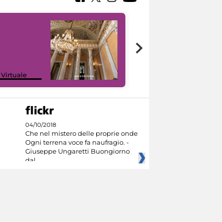
 Virtuale
I like MiC
04/10/2018
Che nel mistero delle proprie onde
Ogni terrena voce fa naufragio. -
Giuseppe Ungaretti Buongiorno
dal