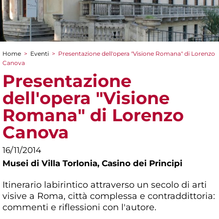
Home
>
Eventi
>
Presentazione dell'opera "Visione Romana" di Lorenzo
Tu sei qui
Canova
Presentazione
dell'opera "Visione
Romana" di Lorenzo
Canova
16/11/2014
Musei di Villa Torlonia,
Casino dei Principi
Itinerario labirintico attraverso un secolo di arti
visive a Roma, città complessa e contraddittoria:
commenti e riflessioni con l'autore.