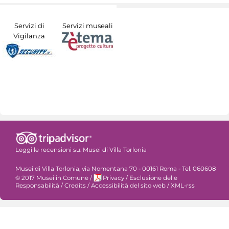
Servizi di
Servizi museali
Vigilanza
Leggi le recensioni su:
Musei di Villa Torlonia
Musei di Villa Torlonia, via Nomentana 70 - 00161 Roma - Tel. 060608
© 2017 Musei in Comune
/
Privacy
/
Esclusione delle
Responsabilità
/
Credits
/
Accessibilità del sito web
/
XML-rss