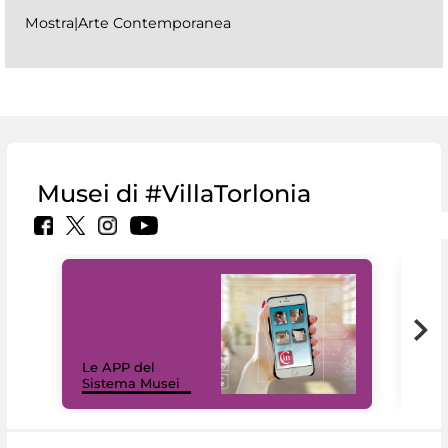
Mostra|Arte Contemporanea
Musei di #VillaTorlonia
Il 
Le APP del
Mus
Sistema Musei
net