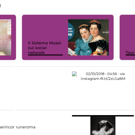
a
Il Sistema Musei
sui social
network
Tour
eiincomuneroma