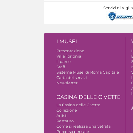
Servizi di Vigil
I MUSEI
Presentazione
Villa Torlonia
Il parco
S
Staff
Sistema Musei di Roma Capitale
V
Carta dei servizi
Newsletter
A
CASINA DELLE CIVETTE
La Casina delle Civette
Collezione
Artisti
Restauro
Come si realizza una vetrata
Percorso per sale