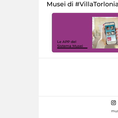
Musei di #VillaTorloni
Le APP del
Sistema Musei
mus