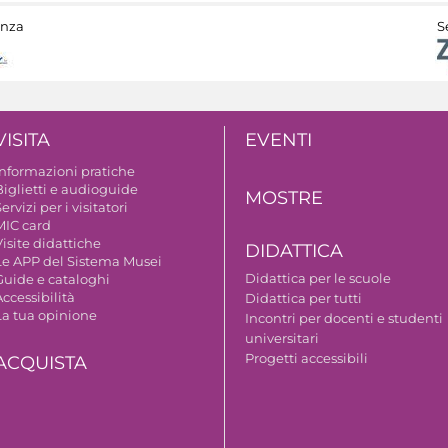
anza
S
VISITA
EVENTI
Informazioni pratiche
Biglietti e audioguide
MOSTRE
ervizi per i visitatori
MIC card
isite didattiche
DIDATTICA
Le APP del Sistema Musei
Didattica per le scuole
Guide e cataloghi
ccessibilità
Didattica per tutti
La tua opinione
Incontri per docenti e studenti
universitari
Progetti accessibili
ACQUISTA