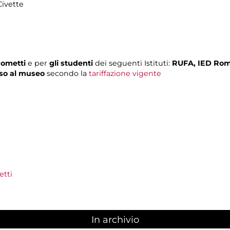
Civette
Rometti
e per
gli studenti
dei seguenti Istituti:
RUFA, IED Roma
sso al museo
secondo la
tariffazione vigente
tti
In archivio