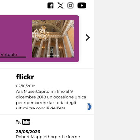
 Virtuale
I like MiC
02/10/2018
Ai #MuseiCapitolini fino al 9
dicembre 2018 un’occasione unica
per ripercorrere la storia degli
ultimi tre concili dell’età
28/05/2026
Robert Mapplethorpe. Le forme