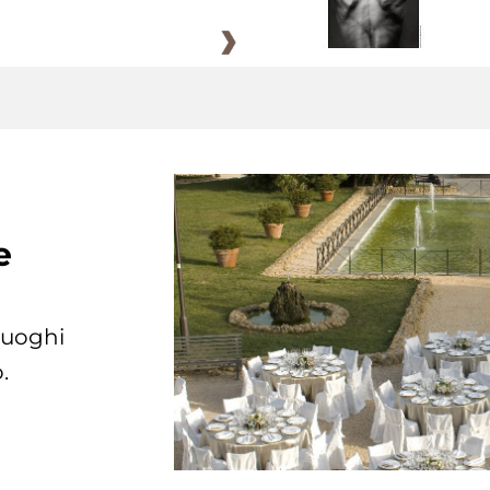
e
 luoghi
.