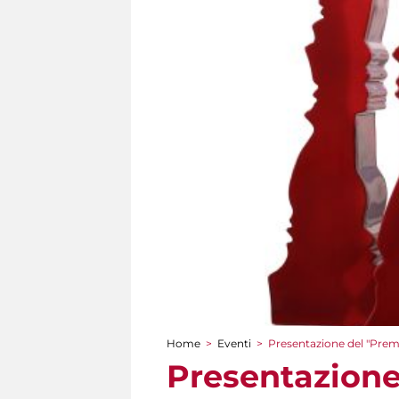
Home
>
Eventi
>
Presentazione del "Prem
Tu sei qui
Presentazione