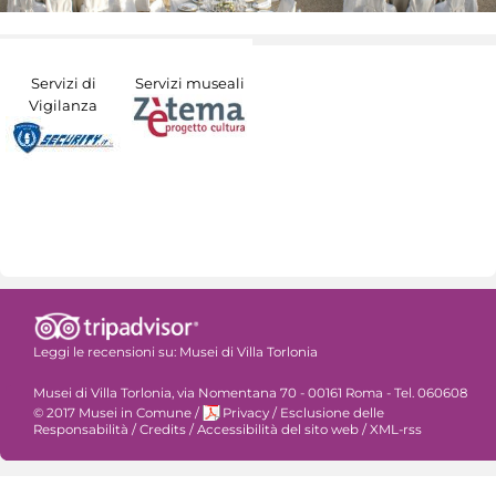
Servizi di
Servizi museali
Vigilanza
Leggi le recensioni su:
Musei di Villa Torlonia
Musei di Villa Torlonia, via Nomentana 70 - 00161 Roma - Tel. 060608
© 2017 Musei in Comune
/
Privacy
/
Esclusione delle
Responsabilità
/
Credits
/
Accessibilità del sito web
/
XML-rss