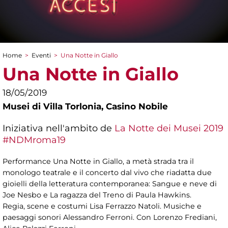
Home
>
Eventi
>
Una Notte in Giallo
Tu sei qui
Una Notte in Giallo
18/05/2019
Musei di Villa Torlonia,
Casino Nobile
Iniziativa nell'ambito de
La Notte dei Musei 2019
#NDMroma19
Performance Una Notte in Giallo, a metà strada tra il
monologo teatrale e il concerto dal vivo che riadatta due
gioielli della letteratura contemporanea: Sangue e neve di
Joe Nesbo e La ragazza del Treno di Paula Hawkins.
Regia, scene e costumi Lisa Ferrazzo Natoli. Musiche e
paesaggi sonori Alessandro Ferroni. Con Lorenzo Frediani,