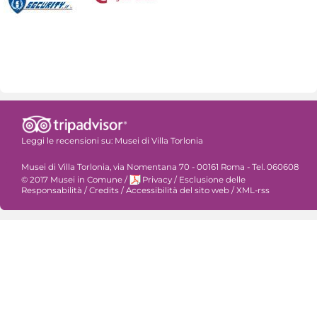
Leggi le recensioni su:
Musei di Villa Torlonia
Musei di Villa Torlonia, via Nomentana 70 - 00161 Roma - Tel. 060608
© 2017 Musei in Comune
/
Privacy
/
Esclusione delle
Responsabilità
/
Credits
/
Accessibilità del sito web
/
XML-rss