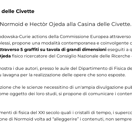
 delle Civette
 Normoid e Hectòr Ojeda alla Casina delle Civette.
kłodowska-Curie actions della Commissione Europea attraverso i
mplessi, propone una modalità contemporanea e coinvolgente 
traverso 5 graffiti su tavola di grandi dimensioni
eseguiti a
Ojeda
fisico ricercatore del Consiglio Nazionale delle Ricerche 
ostra i due autori, presso le aule del Dipartimento di Fisica de
u lavagna per la realizzazione delle opere che sono esposte.
razione che le scienze necessitino di un'ampia divulgazione pu
 come oggetto dei loro studi, si propone di comunicare i conte
enti di fisica del XXI secolo quali i cristalli di tempo, i superc
ione di Normoid volta ad “alleggerire” i contenuti, non sempre 