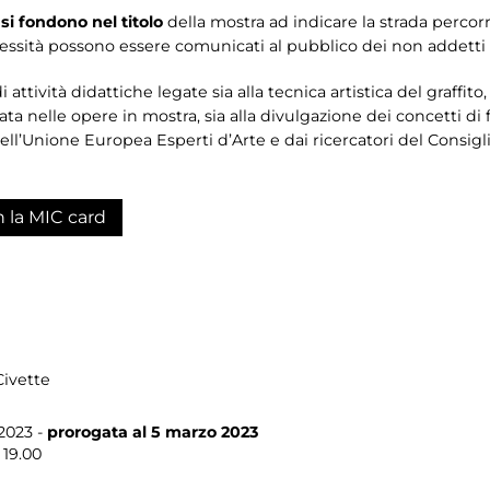
i fondono nel titolo
della mostra ad indicare la strada percor
essità possono essere comunicati al pubblico dei non addetti a
attività didattiche legate sia alla tecnica artistica del graffito
zzata nelle opere in mostra, sia alla divulgazione dei concetti d
dell’Unione Europea Esperti d’Arte e dai ricercatori del Consigl
n la MIC card
Civette
2023 -
prorogata al 5 marzo 2023
 19.00